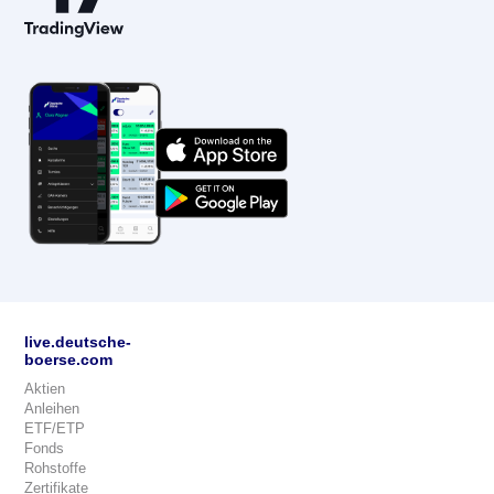
live.deutsche-
boerse.com
Aktien
Anleihen
ETF/ETP
Fonds
Rohstoffe
Zertifikate