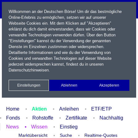
Willkommen an der Deutschen Börse! Um dir das bestmögliche
Online-Erlebnis zu ermöglichen, setzen wir auf unserer
Webseite Cookies ein. Mit dem Klicken auf "Akzeptieren"
erklärst du dich damit einverstanden, dass wir Cookies oder
verwandte Technologien verwenden dürfen. Über den Button
"Einstellungen" kannst du der Verwendung der genannten
Dienste im Einzelnen zustimmen oder widersprechen.
Detaillierte Informationen und wie du der Verwendung von
Cookies und verwandten Technologien auf dieser Website
Name / WKN / ISIN / Kürzel
jederzeit widersprechen kannst, findest du in unseren
Datenschutzhinweisen
.
Newsletter
Kontakt
English
Einstellungen
Ablehnen
Akzeptieren
Xetra Realtime
Watchlist
Portfolio
Login
Home
Aktien
Anleihen
ETF/ETP
Fonds
Rohstoffe
Zertifikate
Nachhaltig
News
Wissen
Einstieg
Marktübersicht
Suche
Realtime-Quotes