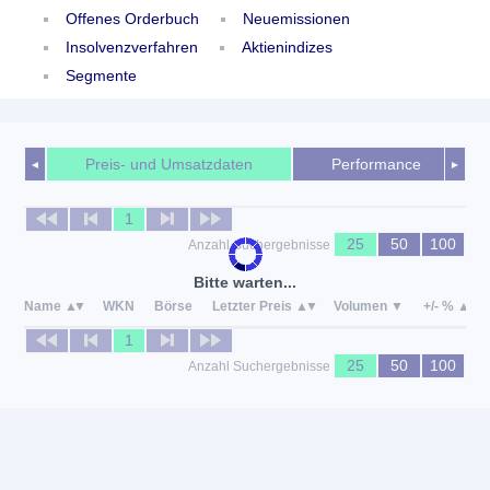
Offenes Orderbuch
Neuemissionen
Insolvenzverfahren
Aktienindizes
Segmente
Preis- und Umsatzdaten
Performance
◄
►
1
25
50
100
Anzahl Suchergebnisse
Bitte warten...
Name
WKN
Börse
Letzter Preis
Volumen
+/- %
1
25
50
100
Anzahl Suchergebnisse