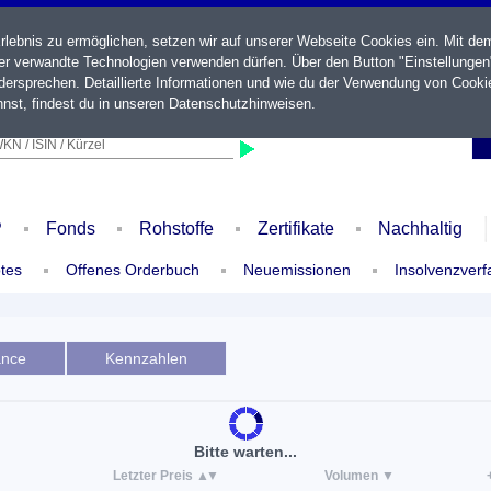
ebnis zu ermöglichen, setzen wir auf unserer Webseite Cookies ein. Mit de
der verwandte Technologien verwenden dürfen. Über den Button "Einstellungen
ersprechen. Detaillierte Informationen und wie du der Verwendung von Cooki
nst, findest du in unseren
Datenschutzhinweisen
.
KN / ISIN / Kürzel
P
Fonds
Rohstoffe
Zertifikate
Nachhaltig
tes
Offenes Orderbuch
Neuemissionen
Insolvenzverf
ance
Kennzahlen
Bitte warten...
Letzter Preis
Volumen