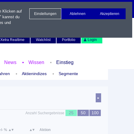
m Klicken auf
Einstellungen
Ablehnen
Akzeptieren
" kannst du
es und
Newsletter
Kontakt
English
Xetra Realtime
Watchlist
Portfolio
Login
News
Wissen
Einstieg
ahren
Aktienindizes
Segmente
►
25
50
100
Anzahl Suchergebnisse
+/- %
Aktion