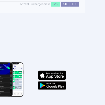
25
50
100
Anzahl Suchergebnisse