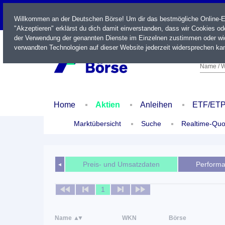
LIVE
Willkommen an der Deutschen Börse! Um dir das bestmögliche Online-Erl
"Akzeptieren" erklärst du dich damit einverstanden, dass wir Cookies o
der Verwendung der genannten Dienste im Einzelnen zustimmen oder wid
verwandten Technologien auf dieser Website jederzeit widersprechen kan
Name / W
Home
Aktien
Anleihen
ETF/ET
Marktübersicht
Suche
Realtime-Quo
Preis- und Umsatzdaten
Perform
◄
1
Name
WKN
Börse