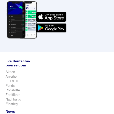
live.deutsche-
boerse.com
Aktien
Anleihen
ETF/ETP
Fonds
Rohstoffe
Zertifikate
Nachhaltig
Einstieg
News