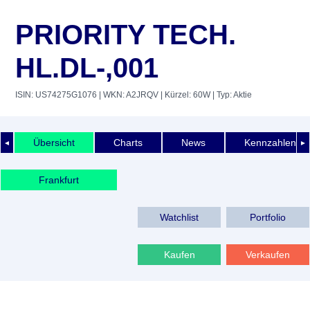
PRIORITY TECH.
HL.DL-,001
ISIN: US74275G1076
| WKN: A2JRQV
| Kürzel: 60W
| Typ: Aktie
Übersicht
Charts
News
Kennzahlen
◄
►
Frankfurt
Watchlist
Portfolio
Kaufen
Verkaufen