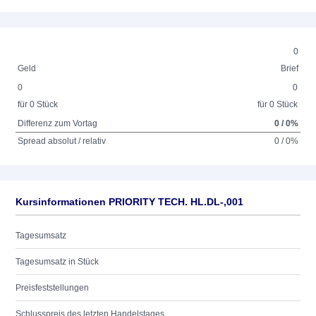
0
Geld
Brief
0
0
für 0 Stück
für 0 Stück
Differenz zum Vortag
0 / 0%
Spread absolut / relativ
0 / 0%
Kursinformationen PRIORITY TECH. HL.DL-,001
Tagesumsatz
Tagesumsatz in Stück
Preisfeststellungen
Schlusspreis des letzten Handelstages