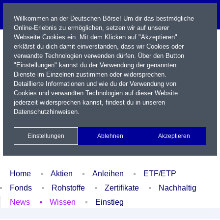
Willkommen an der Deutschen Börse! Um dir das bestmögliche
Online-Erlebnis zu ermöglichen, setzen wir auf unserer
Webseite Cookies ein. Mit dem Klicken auf "Akzeptieren"
erklärst du dich damit einverstanden, dass wir Cookies oder
verwandte Technologien verwenden dürfen. Über den Button
"Einstellungen" kannst du der Verwendung der genannten
Dienste im Einzelnen zustimmen oder widersprechen.
Detaillierte Informationen und wie du der Verwendung von
Cookies und verwandten Technologien auf dieser Website
Name / WKN / ISIN / Kürzel
jederzeit widersprechen kannst, findest du in unseren
Datenschutzhinweisen
.
Newsletter
Kontakt
English
Einstellungen
Ablehnen
Akzeptieren
Xetra Realtime
Watchlist
Portfolio
Login
Home
Aktien
Anleihen
ETF/ETP
Fonds
Rohstoffe
Zertifikate
Nachhaltig
News
Wissen
Einstieg