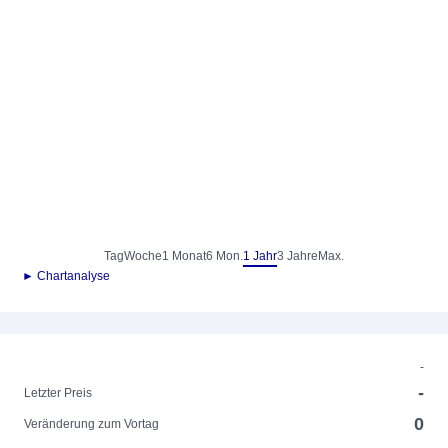
Tag
Woche
1 Monat
6 Mon.
1 Jahr
3 Jahre
Max.
► Chartanalyse
-
-
Letzter Preis
0
Veränderung zum Vortag