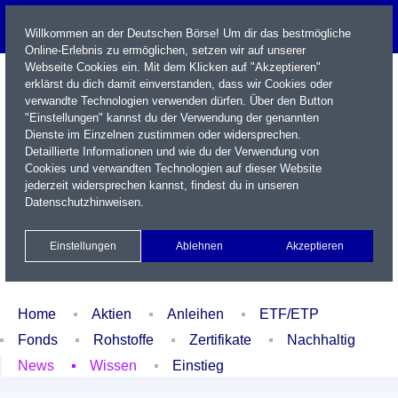
Willkommen an der Deutschen Börse! Um dir das bestmögliche
Online-Erlebnis zu ermöglichen, setzen wir auf unserer
Webseite Cookies ein. Mit dem Klicken auf "Akzeptieren"
erklärst du dich damit einverstanden, dass wir Cookies oder
verwandte Technologien verwenden dürfen. Über den Button
"Einstellungen" kannst du der Verwendung der genannten
Dienste im Einzelnen zustimmen oder widersprechen.
Detaillierte Informationen und wie du der Verwendung von
Cookies und verwandten Technologien auf dieser Website
Name / WKN / ISIN / Kürzel
jederzeit widersprechen kannst, findest du in unseren
Datenschutzhinweisen
.
Newsletter
Kontakt
English
Einstellungen
Ablehnen
Akzeptieren
Xetra Realtime
Watchlist
Portfolio
Login
Home
Aktien
Anleihen
ETF/ETP
Fonds
Rohstoffe
Zertifikate
Nachhaltig
News
Wissen
Einstieg