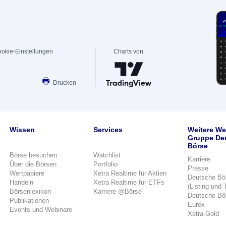
okie-Einstellungen
Charts von
Drucken
Wissen
Services
Weitere We
Gruppe De
Börse
Börse besuchen
Watchlist
Karriere
Über die Börsen
Portfolio
Presse
Wertpapiere
Xetra Realtime für Aktien
Deutsche Bö
Handeln
Xetra Realtime für ETFs
(Listing und 
Börsenlexikon
Karriere @Börse
Deutsche Bö
Publikationen
Eurex
Events und Webinare
Xetra-Gold