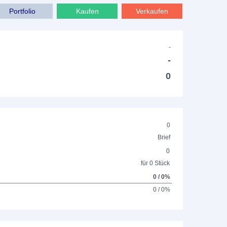
Portfolio
Kaufen
Verkaufen
-
-
0
0
Brief
0
für 0 Stück
0 / 0%
0 / 0%