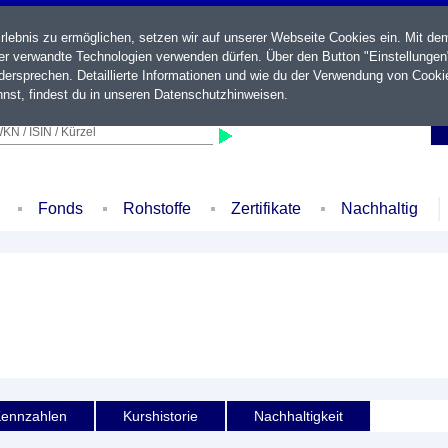
ebnis zu ermöglichen, setzen wir auf unserer Webseite Cookies ein. Mit de
der verwandte Technologien verwenden dürfen. Über den Button "Einstellungen
ersprechen. Detaillierte Informationen und wie du der Verwendung von Cooki
nst, findest du in unseren
Datenschutzhinweisen
.
KN / ISIN / Kürzel
Fonds
Rohstoffe
Zertifikate
Nachhaltig
ennzahlen
Kurshistorie
Nachhaltigkeit