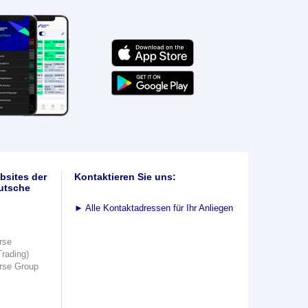
bsites der
Kontaktieren Sie uns:
utsche
►
Alle Kontaktadressen für Ihr Anliegen
rse
Trading)
rse Group