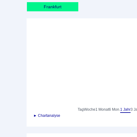
Frankfurt
Tag
Woche
1 Monat
6 Mon.
1 Jahr
3 J
► Chartanalyse