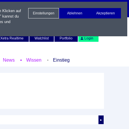
m Klicken auf
Einstellungen
Ablehnen
Akzeptieren
" kannst du
es und
Newsletter
Kontakt
English
Xetra Realtime
Watchlist
Portfolio
Login
News
Wissen
Einstieg
►