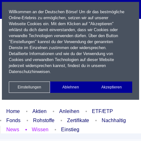
Willkommen an der Deutschen Börse! Um dir das bestmögliche
Online-Erlebnis zu ermöglichen, setzen wir auf unserer
Webseite Cookies ein. Mit dem Klicken auf "Akzeptieren"
erklärst du dich damit einverstanden, dass wir Cookies oder
verwandte Technologien verwenden dürfen. Über den Button
"Einstellungen" kannst du der Verwendung der genannten
Dienste im Einzelnen zustimmen oder widersprechen.
Detaillierte Informationen und wie du der Verwendung von
Cookies und verwandten Technologien auf dieser Website
Name / WKN / ISIN / Kürzel
jederzeit widersprechen kannst, findest du in unseren
Datenschutzhinweisen
.
Newsletter
Kontakt
English
Einstellungen
Ablehnen
Akzeptieren
Xetra Realtime
Watchlist
Portfolio
Login
Home
Aktien
Anleihen
ETF/ETP
Fonds
Rohstoffe
Zertifikate
Nachhaltig
News
Wissen
Einstieg