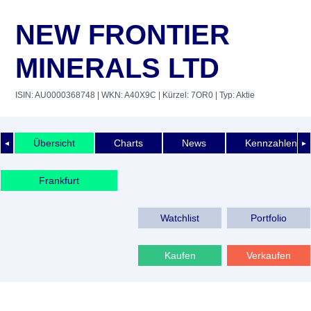
NEW FRONTIER
MINERALS LTD
ISIN: AU0000368748
| WKN: A40X9C
| Kürzel: 7OR0
| Typ: Aktie
Übersicht
Charts
News
Kennzahlen
◄
►
Frankfurt
Watchlist
Portfolio
Kaufen
Verkaufen