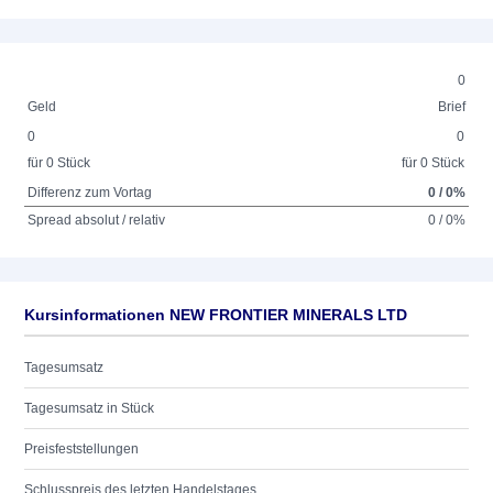
0
Geld
Brief
0
0
für 0 Stück
für 0 Stück
Differenz zum Vortag
0 / 0%
Spread absolut / relativ
0 / 0%
Kursinformationen NEW FRONTIER MINERALS LTD
Tagesumsatz
Tagesumsatz in Stück
Preisfeststellungen
Schlusspreis des letzten Handelstages