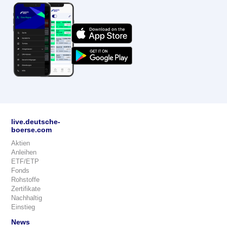
live.deutsche-
boerse.com
Aktien
Anleihen
ETF/ETP
Fonds
Rohstoffe
Zertifikate
Nachhaltig
Einstieg
News