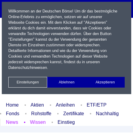
Willkommen an der Deutschen Börse! Um dir das bestmögliche
Online-Erlebnis zu ermöglichen, setzen wir auf unserer
Webseite Cookies ein. Mit dem Klicken auf "Akzeptieren"
erklärst du dich damit einverstanden, dass wir Cookies oder
verwandte Technologien verwenden dürfen. Über den Button
"Einstellungen" kannst du der Verwendung der genannten
Dienste im Einzelnen zustimmen oder widersprechen.
Detaillierte Informationen und wie du der Verwendung von
Cookies und verwandten Technologien auf dieser Website
Name / WKN / ISIN / Kürzel
jederzeit widersprechen kannst, findest du in unseren
Datenschutzhinweisen
.
Newsletter
Kontakt
English
Einstellungen
Ablehnen
Akzeptieren
Xetra Realtime
Watchlist
Portfolio
Login
Home
Aktien
Anleihen
ETF/ETP
Fonds
Rohstoffe
Zertifikate
Nachhaltig
News
Wissen
Einstieg