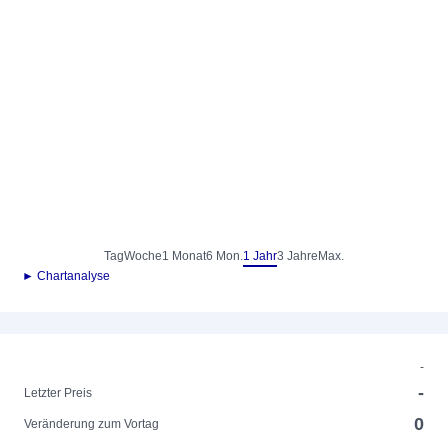
Tag
Woche
1 Monat
6 Mon.
1 Jahr
3 Jahre
Max.
► Chartanalyse
-
-
Letzter Preis
0
Veränderung zum Vortag