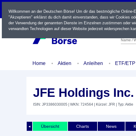
LIVE
Willkommen an der Deutschen Börse! Um dir das bestmögliche Online-Erl
"Akzeptieren" erklärst du dich damit einverstanden, dass wir Cookies o
der Verwendung der genannten Dienste im Einzelnen zustimmen oder wid
verwandten Technologien auf dieser Website jederzeit widersprechen kan
Name / W
Home
Aktien
Anleihen
ETF/ETP
JFE Holdings Inc.
ISIN: JP3386030005
| WKN: 724564
| Kürzel: JFR
| Typ: Aktie
Übersicht
Charts
News
K
◄