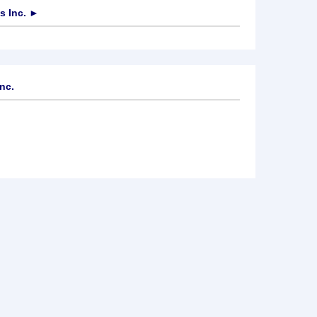
s Inc.
►
nc.