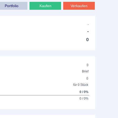
Portfolio
Kaufen
Verkaufen
-
-
0
0
Brief
0
für 0 Stück
0 / 0%
0 / 0%