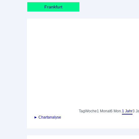
Frankfurt
Tag
Woche
1 Monat
6 Mon.
1 Jahr
3 J
► Chartanalyse