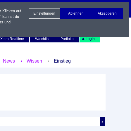
m Klicken auf
Einstellungen
Ablehnen
Akzeptieren
" kannst du
es und
Newsletter
Kontakt
English
Xetra Realtime
Watchlist
Portfolio
Login
News
Wissen
Einstieg
►