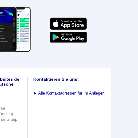
bsites der
Kontaktieren Sie uns:
utsche
►
Alle Kontaktadressen für Ihr Anliegen
rse
Trading)
rse Group