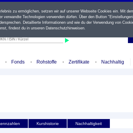
ebnis zu ermöglichen, setzen wir auf unserer Webseite Cookies ein. Mit de
der verwandte Technologien verwenden dürfen. Über den Button "Einstellungen
ersprechen. Detaillierte Informationen und wie du der Verwendung von Cooki
nst, findest du in unseren
Datenschutzhinweisen
.
KN / ISIN / Kürzel
Fonds
Rohstoffe
Zertifikate
Nachhaltig
ennzahlen
Kurshistorie
Nachhaltigkeit