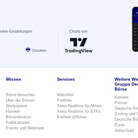
okie-Einstellungen
Charts von
Drucken
Wissen
Services
Weitere We
Gruppe De
Börse
Börse besuchen
Watchlist
Karriere
Über die Börsen
Portfolio
Presse
Wertpapiere
Xetra Realtime für Aktien
Deutsche Bö
Handeln
Xetra Realtime für ETFs
(Listing und 
Börsenlexikon
Karriere @Börse
Deutsche Bö
Publikationen
Eurex
Events und Webinare
Xetra-Gold