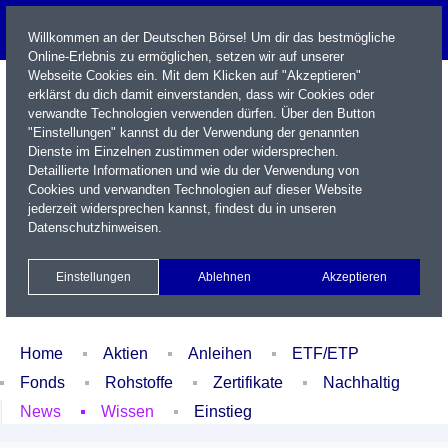
Willkommen an der Deutschen Börse! Um dir das bestmögliche
Online-Erlebnis zu ermöglichen, setzen wir auf unserer
Webseite Cookies ein. Mit dem Klicken auf "Akzeptieren"
erklärst du dich damit einverstanden, dass wir Cookies oder
verwandte Technologien verwenden dürfen. Über den Button
"Einstellungen" kannst du der Verwendung der genannten
Dienste im Einzelnen zustimmen oder widersprechen.
Detaillierte Informationen und wie du der Verwendung von
Cookies und verwandten Technologien auf dieser Website
Name / WKN / ISIN / Kürzel
jederzeit widersprechen kannst, findest du in unseren
Datenschutzhinweisen
.
Newsletter
Kontakt
English
Einstellungen
Ablehnen
Akzeptieren
Xetra Realtime
Watchlist
Portfolio
Login
Home
Aktien
Anleihen
ETF/ETP
Fonds
Rohstoffe
Zertifikate
Nachhaltig
News
Wissen
Einstieg