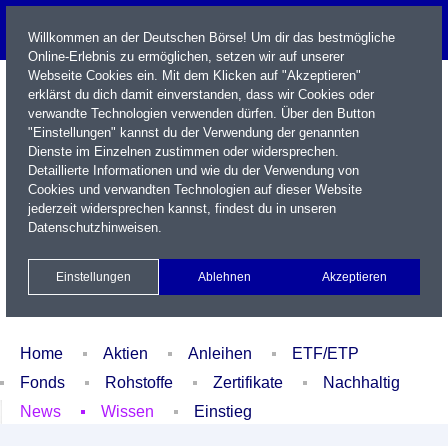
Willkommen an der Deutschen Börse! Um dir das bestmögliche
Online-Erlebnis zu ermöglichen, setzen wir auf unserer
Webseite Cookies ein. Mit dem Klicken auf "Akzeptieren"
erklärst du dich damit einverstanden, dass wir Cookies oder
verwandte Technologien verwenden dürfen. Über den Button
"Einstellungen" kannst du der Verwendung der genannten
Dienste im Einzelnen zustimmen oder widersprechen.
Detaillierte Informationen und wie du der Verwendung von
Cookies und verwandten Technologien auf dieser Website
Name / WKN / ISIN / Kürzel
jederzeit widersprechen kannst, findest du in unseren
Datenschutzhinweisen
.
Newsletter
Kontakt
English
Einstellungen
Ablehnen
Akzeptieren
Xetra Realtime
Watchlist
Portfolio
Login
Home
Aktien
Anleihen
ETF/ETP
Fonds
Rohstoffe
Zertifikate
Nachhaltig
News
Wissen
Einstieg