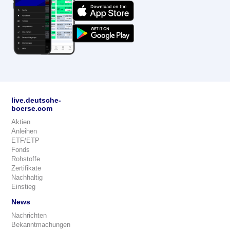
live.deutsche-
boerse.com
Aktien
Anleihen
ETF/ETP
Fonds
Rohstoffe
Zertifikate
Nachhaltig
Einstieg
News
Nachrichten
Bekanntmachungen