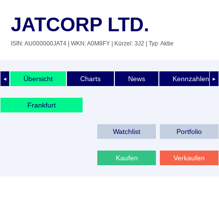
JATCORP LTD.
ISIN: AU000000JAT4
| WKN: A0M8FY
| Kürzel: 3J2
| Typ: Aktie
Übersicht
Charts
News
Kennzahlen
◄
►
Frankfurt
Watchlist
Portfolio
Kaufen
Verkaufen