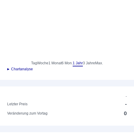
Tag
Woche
1 Monat
6 Mon.
1 Jahr
3 Jahre
Max.
► Chartanalyse
-
-
Letzter Preis
0
Veränderung zum Vortag