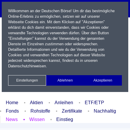
Willkommen an der Deutschen Börse! Um dir das bestmögliche
Online-Erlebnis zu ermöglichen, setzen wir auf unserer
Webseite Cookies ein. Mit dem Klicken auf "Akzeptieren"
erklärst du dich damit einverstanden, dass wir Cookies oder
verwandte Technologien verwenden dürfen. Über den Button
"Einstellungen" kannst du der Verwendung der genannten
Dienste im Einzelnen zustimmen oder widersprechen.
Detaillierte Informationen und wie du der Verwendung von
Cookies und verwandten Technologien auf dieser Website
Name / WKN / ISIN / Kürzel
jederzeit widersprechen kannst, findest du in unseren
Datenschutzhinweisen
.
Newsletter
Kontakt
English
Einstellungen
Ablehnen
Akzeptieren
Xetra Realtime
Watchlist
Portfolio
Login
Home
Aktien
Anleihen
ETF/ETP
Fonds
Rohstoffe
Zertifikate
Nachhaltig
News
Wissen
Einstieg