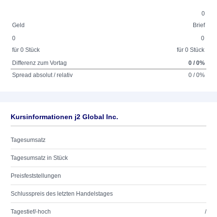
0
Geld
Brief
0
0
für 0 Stück
für 0 Stück
Differenz zum Vortag
0 / 0%
Spread absolut / relativ
0 / 0%
Kursinformationen j2 Global Inc.
Tagesumsatz
Tagesumsatz in Stück
Preisfeststellungen
Schlusspreis des letzten Handelstages
Tagestief/-hoch
/