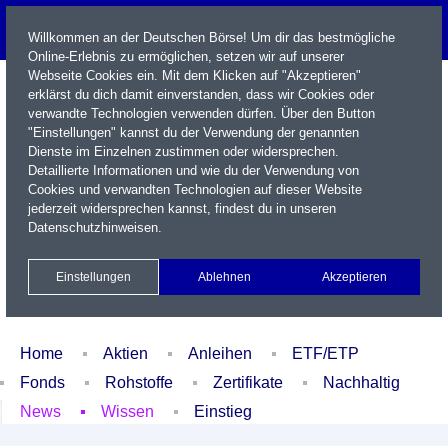
Willkommen an der Deutschen Börse! Um dir das bestmögliche
Online-Erlebnis zu ermöglichen, setzen wir auf unserer
Webseite Cookies ein. Mit dem Klicken auf "Akzeptieren"
erklärst du dich damit einverstanden, dass wir Cookies oder
verwandte Technologien verwenden dürfen. Über den Button
"Einstellungen" kannst du der Verwendung der genannten
Dienste im Einzelnen zustimmen oder widersprechen.
Detaillierte Informationen und wie du der Verwendung von
Cookies und verwandten Technologien auf dieser Website
Name / WKN / ISIN / Kürzel
jederzeit widersprechen kannst, findest du in unseren
Datenschutzhinweisen
.
Newsletter
Kontakt
English
Einstellungen
Ablehnen
Akzeptieren
Xetra Realtime
Watchlist
Portfolio
Login
Home
Aktien
Anleihen
ETF/ETP
Fonds
Rohstoffe
Zertifikate
Nachhaltig
News
Wissen
Einstieg