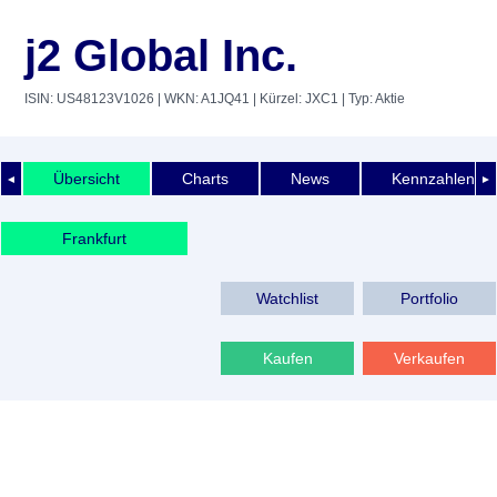
j2 Global Inc.
ISIN: US48123V1026
| WKN: A1JQ41
| Kürzel: JXC1
| Typ: Aktie
Übersicht
Charts
News
Kennzahlen
◄
►
Frankfurt
Watchlist
Portfolio
Kaufen
Verkaufen