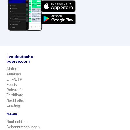
live.deutsche-
boerse.com
Aktien
Anleihen
ETF/ETP
Fonds
Rohstoffe
Zertifikate
Nachhaltig
Einstieg
News
Nachrichten
Bekanntmachungen