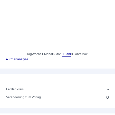
Tag
Woche
1 Monat
6 Mon.
1 Jahr
3 Jahre
Max.
► Chartanalyse
-
-
Letzter Preis
0
Veränderung zum Vortag