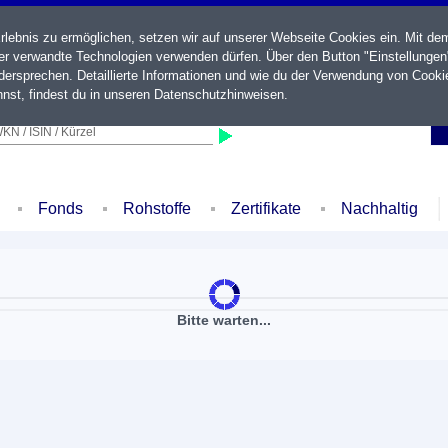
ebnis zu ermöglichen, setzen wir auf unserer Webseite Cookies ein. Mit de
der verwandte Technologien verwenden dürfen. Über den Button "Einstellungen
ersprechen. Detaillierte Informationen und wie du der Verwendung von Cooki
nst, findest du in unseren
Datenschutzhinweisen
.
KN / ISIN / Kürzel
Fonds
Rohstoffe
Zertifikate
Nachhaltig
Bitte warten...