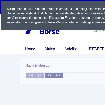
LIVE
Willkommen an der Deutschen Börse! Um dir das bestmögliche Online-Erl
"Akzeptieren" erklärst du dich damit einverstanden, dass wir Cookies o
der Verwendung der genannten Dienste im Einzelnen zustimmen oder wid
verwandten Technologien auf dieser Website jederzeit widersprechen kan
Name / W
Home
Aktien
Anleihen
ETF/ETP
Nachrichten zu
Keine News verfügbar