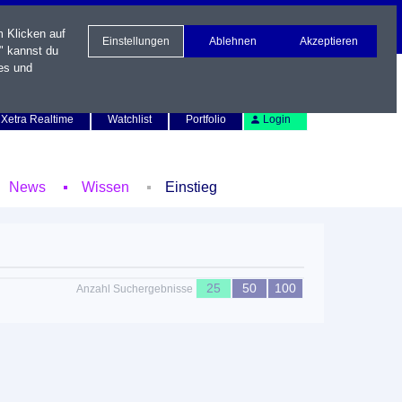
m Klicken auf
Einstellungen
Ablehnen
Akzeptieren
" kannst du
es und
Newsletter
Kontakt
English
Xetra Realtime
Watchlist
Portfolio
Login
News
Wissen
Einstieg
25
50
100
Anzahl Suchergebnisse