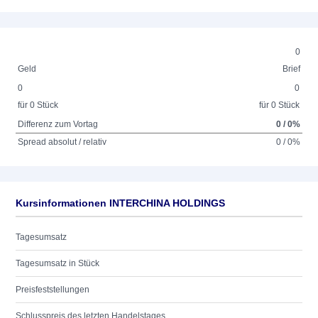
0
Geld
Brief
0
0
für 0 Stück
für 0 Stück
Differenz zum Vortag
0 / 0%
Spread absolut / relativ
0 / 0%
Kursinformationen INTERCHINA HOLDINGS
Tagesumsatz
Tagesumsatz in Stück
Preisfeststellungen
Schlusspreis des letzten Handelstages