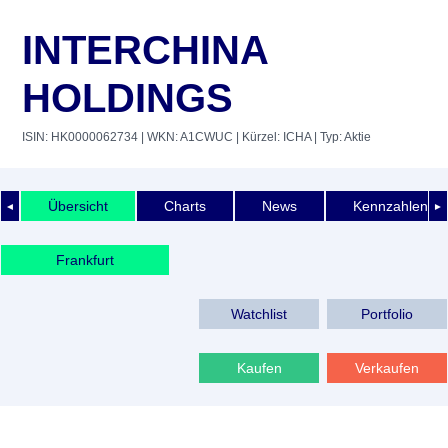
INTERCHINA
HOLDINGS
ISIN: HK0000062734
| WKN: A1CWUC
| Kürzel: ICHA
| Typ: Aktie
Übersicht
Charts
News
Kennzahlen
◄
►
Frankfurt
Watchlist
Portfolio
Kaufen
Verkaufen