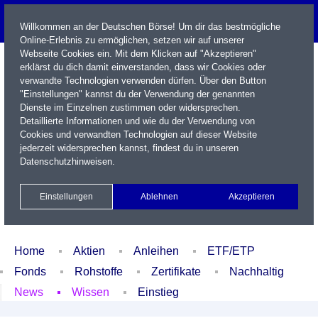
Willkommen an der Deutschen Börse! Um dir das bestmögliche
Online-Erlebnis zu ermöglichen, setzen wir auf unserer
Webseite Cookies ein. Mit dem Klicken auf "Akzeptieren"
erklärst du dich damit einverstanden, dass wir Cookies oder
verwandte Technologien verwenden dürfen. Über den Button
"Einstellungen" kannst du der Verwendung der genannten
Dienste im Einzelnen zustimmen oder widersprechen.
Detaillierte Informationen und wie du der Verwendung von
Cookies und verwandten Technologien auf dieser Website
Name / WKN / ISIN / Kürzel
jederzeit widersprechen kannst, findest du in unseren
Datenschutzhinweisen
.
Newsletter
Kontakt
English
Einstellungen
Ablehnen
Akzeptieren
Xetra Realtime
Watchlist
Portfolio
Login
Home
Aktien
Anleihen
ETF/ETP
Fonds
Rohstoffe
Zertifikate
Nachhaltig
News
Wissen
Einstieg