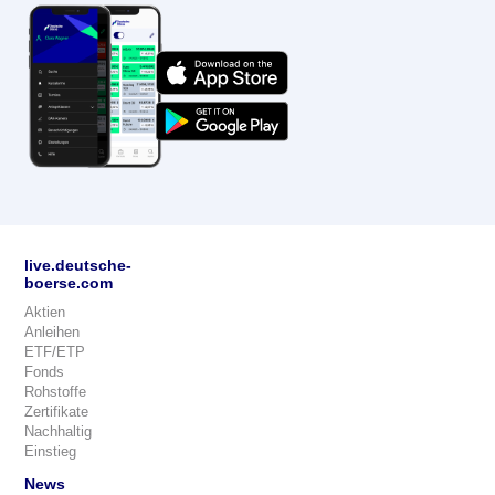
live.deutsche-
boerse.com
Aktien
Anleihen
ETF/ETP
Fonds
Rohstoffe
Zertifikate
Nachhaltig
Einstieg
News