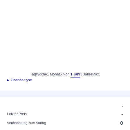
Tag
Woche
1 Monat
6 Mon.
1 Jahr
3 Jahre
Max.
► Chartanalyse
-
-
Letzter Preis
0
Veränderung zum Vortag