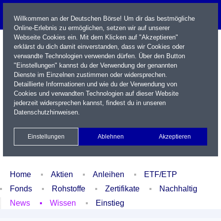
Willkommen an der Deutschen Börse! Um dir das bestmögliche
Online-Erlebnis zu ermöglichen, setzen wir auf unserer
Webseite Cookies ein. Mit dem Klicken auf "Akzeptieren"
erklärst du dich damit einverstanden, dass wir Cookies oder
verwandte Technologien verwenden dürfen. Über den Button
"Einstellungen" kannst du der Verwendung der genannten
Dienste im Einzelnen zustimmen oder widersprechen.
Detaillierte Informationen und wie du der Verwendung von
Cookies und verwandten Technologien auf dieser Website
Name / WKN / ISIN / Kürzel
jederzeit widersprechen kannst, findest du in unseren
Datenschutzhinweisen
.
Newsletter
Kontakt
English
Einstellungen
Ablehnen
Akzeptieren
Xetra Realtime
Watchlist
Portfolio
Login
Home
Aktien
Anleihen
ETF/ETP
Fonds
Rohstoffe
Zertifikate
Nachhaltig
News
Wissen
Einstieg