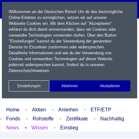
Willkommen an der Deutschen Börse! Um dir das bestmögliche
Online-Erlebnis zu ermöglichen, setzen wir auf unserer
Webseite Cookies ein. Mit dem Klicken auf "Akzeptieren"
erklärst du dich damit einverstanden, dass wir Cookies oder
verwandte Technologien verwenden dürfen. Über den Button
"Einstellungen" kannst du der Verwendung der genannten
Dienste im Einzelnen zustimmen oder widersprechen.
Detaillierte Informationen und wie du der Verwendung von
Cookies und verwandten Technologien auf dieser Website
Name / WKN / ISIN / Kürzel
jederzeit widersprechen kannst, findest du in unseren
Datenschutzhinweisen
.
Newsletter
Kontakt
English
Einstellungen
Ablehnen
Akzeptieren
Xetra Realtime
Watchlist
Portfolio
Login
Home
Aktien
Anleihen
ETF/ETP
Fonds
Rohstoffe
Zertifikate
Nachhaltig
News
Wissen
Einstieg