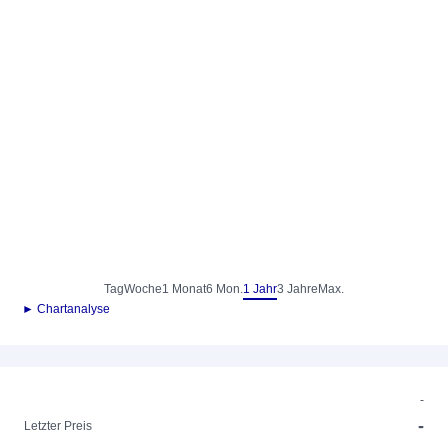
Tag
Woche
1 Monat
6 Mon.
1 Jahr
3 Jahre
Max.
► Chartanalyse
-
-
Letzter Preis