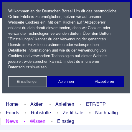
Willkommen an der Deutschen Börse! Um dir das bestmögliche
Online-Erlebnis zu ermöglichen, setzen wir auf unserer
Webseite Cookies ein. Mit dem Klicken auf "Akzeptieren"
erklärst du dich damit einverstanden, dass wir Cookies oder
verwandte Technologien verwenden dürfen. Über den Button
"Einstellungen" kannst du der Verwendung der genannten
Dienste im Einzelnen zustimmen oder widersprechen.
Detaillierte Informationen und wie du der Verwendung von
Cookies und verwandten Technologien auf dieser Website
Name / WKN / ISIN / Kürzel
jederzeit widersprechen kannst, findest du in unseren
Datenschutzhinweisen
.
Newsletter
Kontakt
English
Einstellungen
Ablehnen
Akzeptieren
Xetra Realtime
Watchlist
Portfolio
Login
Home
Aktien
Anleihen
ETF/ETP
Fonds
Rohstoffe
Zertifikate
Nachhaltig
News
Wissen
Einstieg