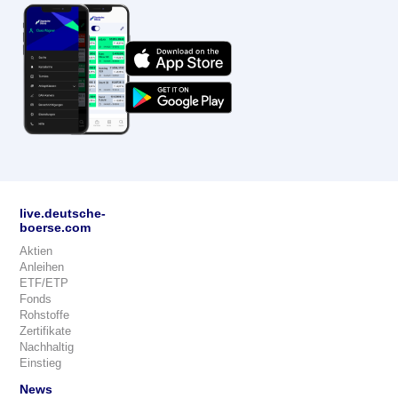
live.deutsche-
boerse.com
Aktien
Anleihen
ETF/ETP
Fonds
Rohstoffe
Zertifikate
Nachhaltig
Einstieg
News