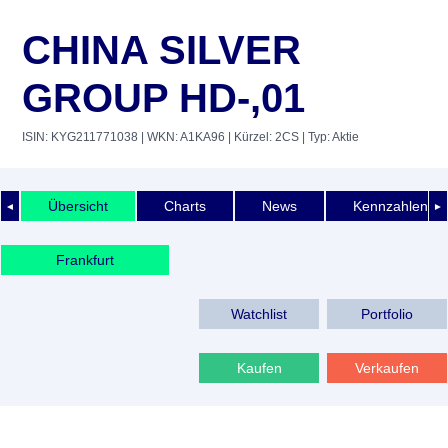
CHINA SILVER
GROUP HD-,01
ISIN: KYG211771038
| WKN: A1KA96
| Kürzel: 2CS
| Typ: Aktie
Übersicht
Charts
News
Kennzahlen
◄
►
Frankfurt
Watchlist
Portfolio
Kaufen
Verkaufen