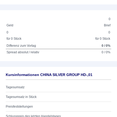
0
Geld
Brief
0
0
für 0 Stück
für 0 Stück
Differenz zum Vortag
0 / 0%
Spread absolut / relativ
0 / 0%
Kursinformationen CHINA SILVER GROUP HD-,01
Tagesumsatz
Tagesumsatz in Stück
Preisfeststellungen
Schlusspreis des letzten Handelstages