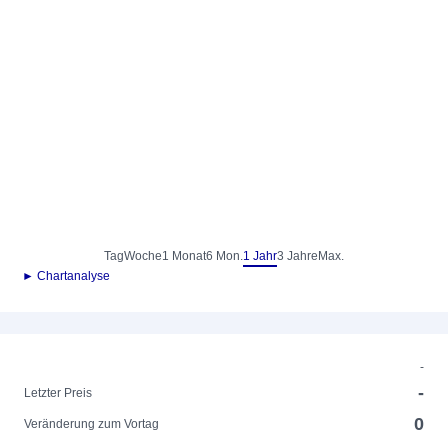
Tag
Woche
1 Monat
6 Mon.
1 Jahr
3 Jahre
Max.
► Chartanalyse
-
-
Letzter Preis
0
Veränderung zum Vortag