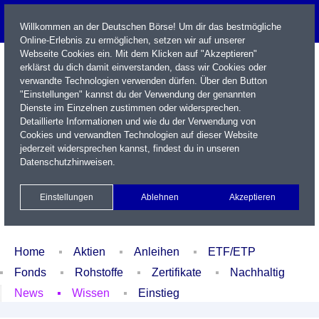
Willkommen an der Deutschen Börse! Um dir das bestmögliche
Online-Erlebnis zu ermöglichen, setzen wir auf unserer
Webseite Cookies ein. Mit dem Klicken auf "Akzeptieren"
erklärst du dich damit einverstanden, dass wir Cookies oder
verwandte Technologien verwenden dürfen. Über den Button
"Einstellungen" kannst du der Verwendung der genannten
Dienste im Einzelnen zustimmen oder widersprechen.
Detaillierte Informationen und wie du der Verwendung von
Cookies und verwandten Technologien auf dieser Website
Name / WKN / ISIN / Kürzel
jederzeit widersprechen kannst, findest du in unseren
Datenschutzhinweisen
.
Newsletter
Kontakt
English
Einstellungen
Ablehnen
Akzeptieren
Xetra Realtime
Watchlist
Portfolio
Login
Home
Aktien
Anleihen
ETF/ETP
Fonds
Rohstoffe
Zertifikate
Nachhaltig
News
Wissen
Einstieg