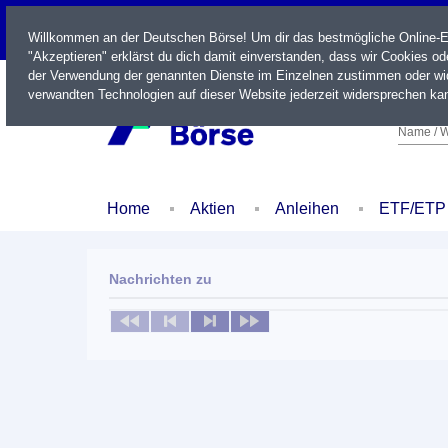
LIVE
Willkommen an der Deutschen Börse! Um dir das bestmögliche Online-Erl
"Akzeptieren" erklärst du dich damit einverstanden, dass wir Cookies o
der Verwendung der genannten Dienste im Einzelnen zustimmen oder wid
verwandten Technologien auf dieser Website jederzeit widersprechen kan
Name / W
Home
Aktien
Anleihen
ETF/ETP
Nachrichten zu
Keine News verfügbar