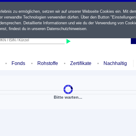
ebnis zu ermöglichen, setzen wir auf unserer Webseite Cookies ein. Mit de
der verwandte Technologien verwenden dürfen. Über den Button "Einstellungen
ersprechen. Detaillierte Informationen und wie du der Verwendung von Cooki
nst, findest du in unseren
Datenschutzhinweisen
.
KN / ISIN / Kürzel
Fonds
Rohstoffe
Zertifikate
Nachhaltig
Bitte warten...