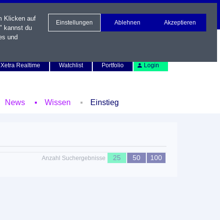
m Klicken auf
Einstellungen
Ablehnen
Akzeptieren
" kannst du
es und
Newsletter
Kontakt
English
Xetra Realtime
Watchlist
Portfolio
Login
News
Wissen
Einstieg
25
50
100
Anzahl Suchergebnisse