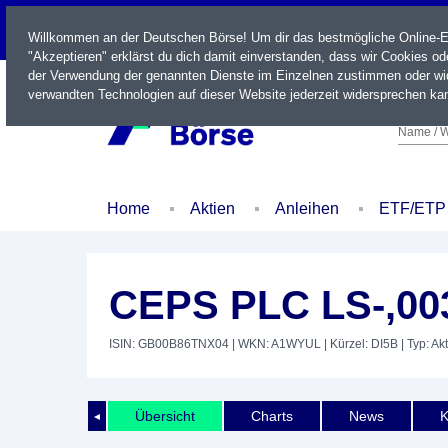
LIVE
Willkommen an der Deutschen Börse! Um dir das bestmögliche Online-Erl
"Akzeptieren" erklärst du dich damit einverstanden, dass wir Cookies o
der Verwendung der genannten Dienste im Einzelnen zustimmen oder wid
verwandten Technologien auf dieser Website jederzeit widersprechen kan
Name / W
Home
Aktien
Anleihen
ETF/ETP
CEPS PLC LS-,00
ISIN: GB00B86TNX04
| WKN: A1WYUL
| Kürzel: DI5B
| Typ: Akt
Übersicht
Charts
News
K
◄