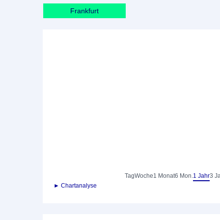
Frankfurt
Tag
Woche
1 Monat
6 Mon.
1 Jahr
3 J
► Chartanalyse