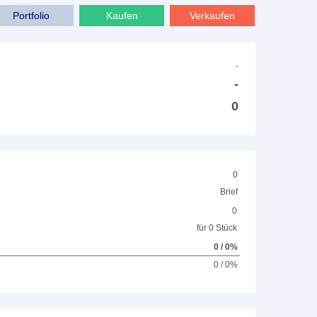
Portfolio
Kaufen
Verkaufen
-
-
0
0
Brief
0
für 0 Stück
0 / 0%
0 / 0%