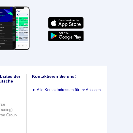
bsites der
Kontaktieren Sie uns:
utsche
►
Alle Kontaktadressen für Ihr Anliegen
rse
Trading)
rse Group