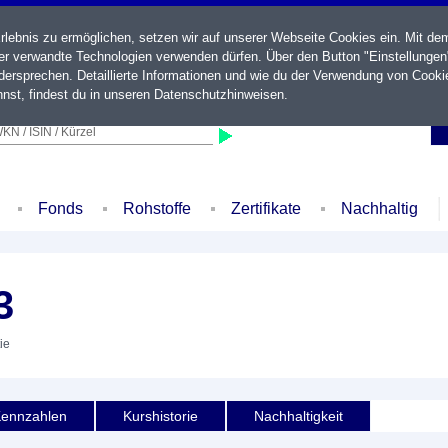
ebnis zu ermöglichen, setzen wir auf unserer Webseite Cookies ein. Mit de
der verwandte Technologien verwenden dürfen. Über den Button "Einstellungen
ersprechen. Detaillierte Informationen und wie du der Verwendung von Cooki
nst, findest du in unseren
Datenschutzhinweisen
.
KN / ISIN / Kürzel
Fonds
Rohstoffe
Zertifikate
Nachhaltig
3
ie
ennzahlen
Kurshistorie
Nachhaltigkeit