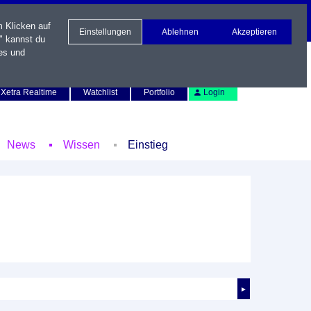
m Klicken auf
Einstellungen
Ablehnen
Akzeptieren
" kannst du
es und
Newsletter
Kontakt
English
Xetra Realtime
Watchlist
Portfolio
Login
News
Wissen
Einstieg
►