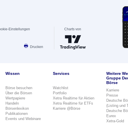
okie-Einstellungen
Charts von
Drucken
Wissen
Services
Weitere We
Gruppe De
Börse
Börse besuchen
Watchlist
Karriere
Über die Börsen
Portfolio
Presse
Wertpapiere
Xetra Realtime für Aktien
Deutsche Bö
Handeln
Xetra Realtime für ETFs
(Listing und 
Börsenlexikon
Karriere @Börse
Deutsche Bö
Publikationen
Eurex
Events und Webinare
Xetra-Gold