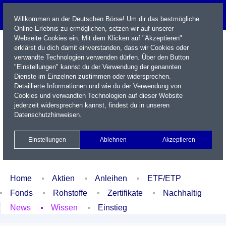
Willkommen an der Deutschen Börse! Um dir das bestmögliche
Online-Erlebnis zu ermöglichen, setzen wir auf unserer
Webseite Cookies ein. Mit dem Klicken auf "Akzeptieren"
erklärst du dich damit einverstanden, dass wir Cookies oder
verwandte Technologien verwenden dürfen. Über den Button
"Einstellungen" kannst du der Verwendung der genannten
Dienste im Einzelnen zustimmen oder widersprechen.
Detaillierte Informationen und wie du der Verwendung von
Cookies und verwandten Technologien auf dieser Website
Name / WKN / ISIN / Kürzel
jederzeit widersprechen kannst, findest du in unseren
Datenschutzhinweisen
.
Newsletter
Kontakt
English
Einstellungen
Ablehnen
Akzeptieren
Xetra Realtime
Watchlist
Portfolio
Login
Home
Aktien
Anleihen
ETF/ETP
Fonds
Rohstoffe
Zertifikate
Nachhaltig
News
Wissen
Einstieg