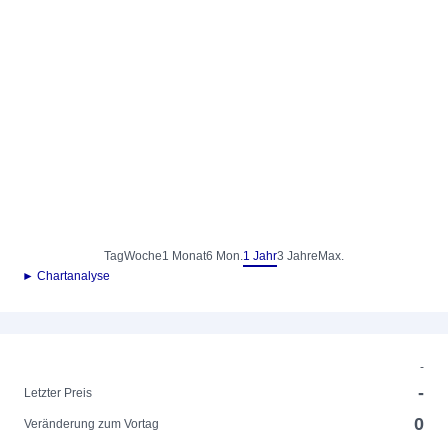
Tag
Woche
1 Monat
6 Mon.
1 Jahr
3 Jahre
Max.
► Chartanalyse
-
-
Letzter Preis
0
Veränderung zum Vortag