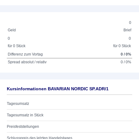
0
Geld
Brief
0
0
für 0 Stück
für 0 Stück
Differenz zum Vortag
0 / 0%
Spread absolut / relativ
0 / 0%
Kursinformationen BAVARIAN NORDIC SP.ADR/1
Tagesumsatz
Tagesumsatz in Stück
Preisfeststellungen
Schlusspreis des letzten Handelstages