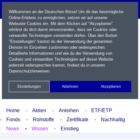
Willkommen an der Deutschen Börse! Um dir das bestmögliche
Online-Erlebnis zu ermöglichen, setzen wir auf unserer
Webseite Cookies ein. Mit dem Klicken auf "Akzeptieren"
erklärst du dich damit einverstanden, dass wir Cookies oder
verwandte Technologien verwenden dürfen. Über den Button
"Einstellungen" kannst du der Verwendung der genannten
Dienste im Einzelnen zustimmen oder widersprechen.
Detaillierte Informationen und wie du der Verwendung von
Cookies und verwandten Technologien auf dieser Website
Name / WKN / ISIN / Kürzel
jederzeit widersprechen kannst, findest du in unseren
Datenschutzhinweisen
.
Newsletter
Kontakt
English
Einstellungen
Ablehnen
Akzeptieren
Xetra Realtime
Watchlist
Portfolio
Login
Home
Aktien
Anleihen
ETF/ETP
Fonds
Rohstoffe
Zertifikate
Nachhaltig
News
Wissen
Einstieg