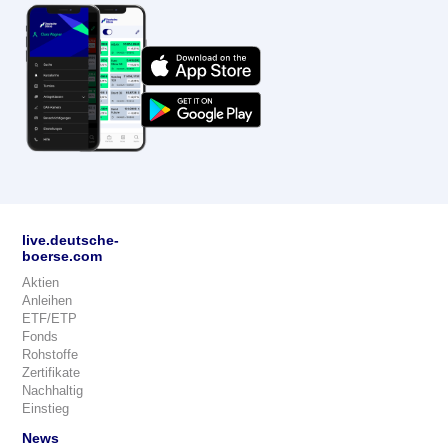
live.deutsche-
boerse.com
Aktien
Anleihen
ETF/ETP
Fonds
Rohstoffe
Zertifikate
Nachhaltig
Einstieg
News