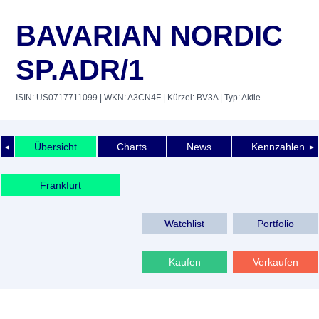
BAVARIAN NORDIC
SP.ADR/1
ISIN: US0717711099
| WKN: A3CN4F
| Kürzel: BV3A
| Typ: Aktie
Übersicht
Charts
News
Kennzahlen
◄
►
Frankfurt
Watchlist
Portfolio
Kaufen
Verkaufen