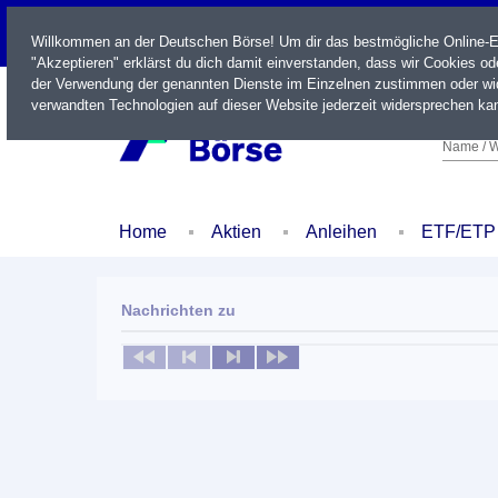
LIVE
Willkommen an der Deutschen Börse! Um dir das bestmögliche Online-Erl
"Akzeptieren" erklärst du dich damit einverstanden, dass wir Cookies o
der Verwendung der genannten Dienste im Einzelnen zustimmen oder wid
verwandten Technologien auf dieser Website jederzeit widersprechen kan
Name / W
Home
Aktien
Anleihen
ETF/ETP
Nachrichten zu
Keine News verfügbar