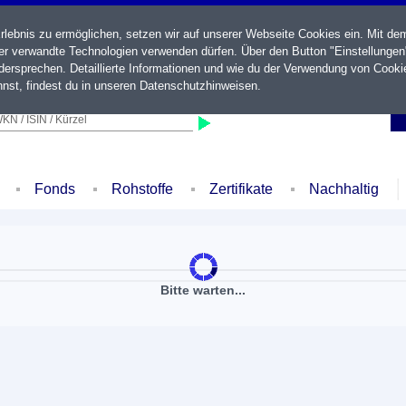
ebnis zu ermöglichen, setzen wir auf unserer Webseite Cookies ein. Mit de
der verwandte Technologien verwenden dürfen. Über den Button "Einstellungen
ersprechen. Detaillierte Informationen und wie du der Verwendung von Cooki
nst, findest du in unseren
Datenschutzhinweisen
.
KN / ISIN / Kürzel
Fonds
Rohstoffe
Zertifikate
Nachhaltig
Bitte warten...