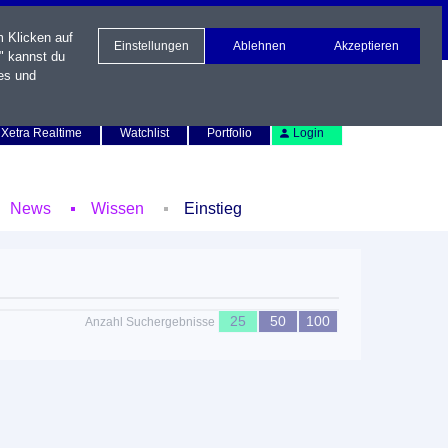
m Klicken auf
Einstellungen
Ablehnen
Akzeptieren
" kannst du
es und
Newsletter
Kontakt
English
Xetra Realtime
Watchlist
Portfolio
Login
News
Wissen
Einstieg
25
50
100
Anzahl Suchergebnisse