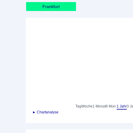
Frankfurt
Tag
Woche
1 Monat
6 Mon.
1 Jahr
3 J
► Chartanalyse