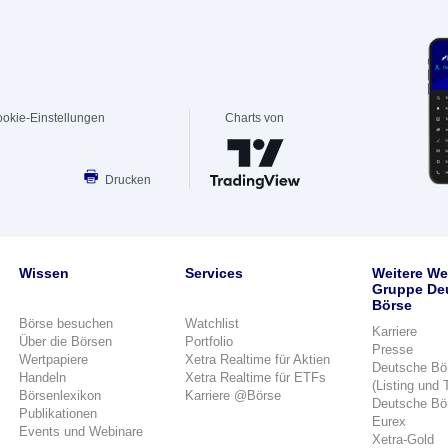
okie-Einstellungen
Charts von
Drucken
Wissen
Services
Weitere We
Gruppe De
Börse
Börse besuchen
Watchlist
Karriere
Über die Börsen
Portfolio
Presse
Wertpapiere
Xetra Realtime für Aktien
Deutsche Bö
Handeln
Xetra Realtime für ETFs
(Listing und 
Börsenlexikon
Karriere @Börse
Deutsche Bö
Publikationen
Eurex
Events und Webinare
Xetra-Gold