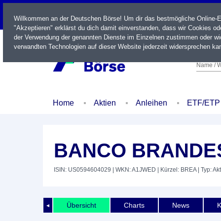
LIVE
Willkommen an der Deutschen Börse! Um dir das bestmögliche Online-Erl
"Akzeptieren" erklärst du dich damit einverstanden, dass wir Cookies o
der Verwendung der genannten Dienste im Einzelnen zustimmen oder wid
verwandten Technologien auf dieser Website jederzeit widersprechen kan
Name / W
Home
Aktien
Anleihen
ETF/ETP
BANCO BRANDES
ISIN: US0594604029
| WKN: A1JWED
| Kürzel: BREA
| Typ: Akt
Übersicht
Charts
News
K
◄