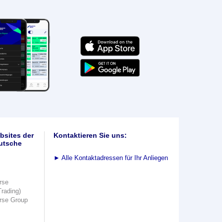
bsites der
Kontaktieren Sie uns:
utsche
►
Alle Kontaktadressen für Ihr Anliegen
rse
Trading)
rse Group