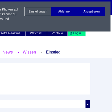
m Klicken auf
Einstellungen
Ablehnen
Akzeptieren
" kannst du
es und
Newsletter
Kontakt
English
Xetra Realtime
Watchlist
Portfolio
Login
News
Wissen
Einstieg
►