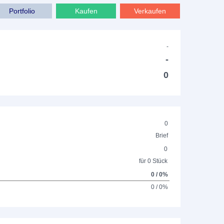
Portfolio
Kaufen
Verkaufen
-
-
0
0
Brief
0
für 0 Stück
0 / 0%
0 / 0%