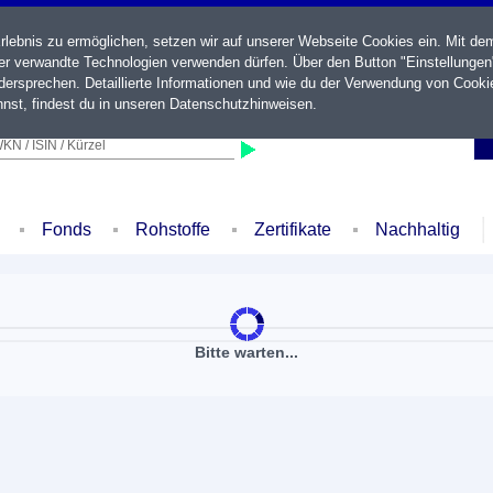
ebnis zu ermöglichen, setzen wir auf unserer Webseite Cookies ein. Mit de
der verwandte Technologien verwenden dürfen. Über den Button "Einstellungen
ersprechen. Detaillierte Informationen und wie du der Verwendung von Cooki
nst, findest du in unseren
Datenschutzhinweisen
.
KN / ISIN / Kürzel
Fonds
Rohstoffe
Zertifikate
Nachhaltig
Bitte warten...