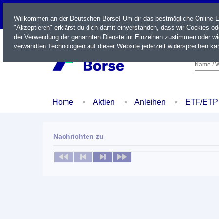
LIVE
Willkommen an der Deutschen Börse! Um dir das bestmögliche Online-Erl
"Akzeptieren" erklärst du dich damit einverstanden, dass wir Cookies o
der Verwendung der genannten Dienste im Einzelnen zustimmen oder wid
verwandten Technologien auf dieser Website jederzeit widersprechen kan
Name / W
Home
Aktien
Anleihen
ETF/ETP
Nachrichten zu
Keine News verfügbar