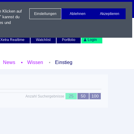
m Klicken auf
Einstellungen
Ablehnen
Akzeptieren
" kannst du
es und
Newsletter
Kontakt
English
Xetra Realtime
Watchlist
Portfolio
Login
News
Wissen
Einstieg
25
50
100
Anzahl Suchergebnisse