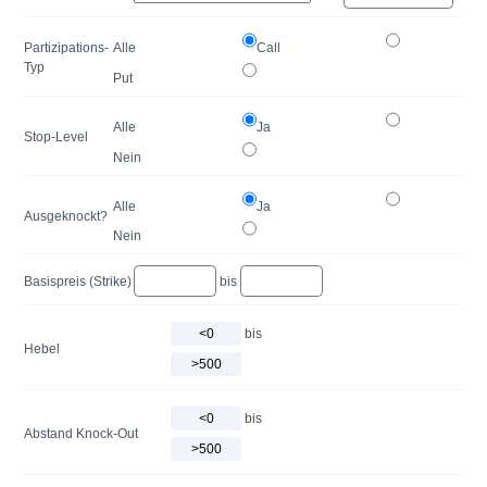
Partizipations-
Alle
Call
Typ
Put
Alle
Ja
Stop-Level
Nein
Alle
Ja
Ausgeknockt?
Nein
Basispreis (Strike)
bis
bis
Hebel
bis
Abstand Knock-Out