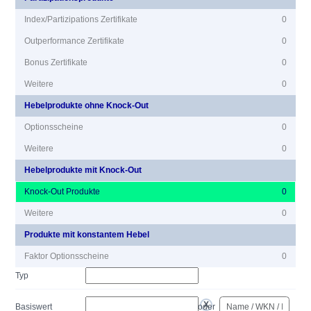
Index/Partizipations Zertifikate
0
Outperformance Zertifikate
0
Bonus Zertifikate
0
Weitere
0
Hebelprodukte ohne Knock-Out
Optionsscheine
0
Weitere
0
Hebelprodukte mit Knock-Out
Knock-Out Produkte
0
Weitere
0
Produkte mit konstantem Hebel
Faktor Optionsscheine
0
Typ
Basiswert
oder