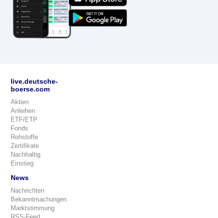
live.deutsche-
boerse.com
Aktien
Anleihen
ETF/ETP
Fonds
Rohstoffe
Zertifikate
Nachhaltig
Einstieg
News
Nachrichten
Bekanntmachungen
Marktstimmung
RSS-Feed