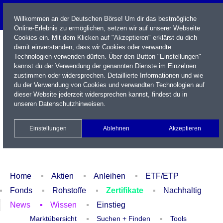
Willkommen an der Deutschen Börse! Um dir das bestmögliche
Online-Erlebnis zu ermöglichen, setzen wir auf unserer Webseite
Cookies ein. Mit dem Klicken auf "Akzeptieren" erklärst du dich
damit einverstanden, dass wir Cookies oder verwandte
Technologien verwenden dürfen. Über den Button "Einstellungen"
kannst du der Verwendung der genannten Dienste im Einzelnen
zustimmen oder widersprechen. Detaillierte Informationen und wie
du der Verwendung von Cookies und verwandten Technologien auf
dieser Website jederzeit widersprechen kannst, findest du in
Name / WKN / ISIN / Kürzel
unseren
Datenschutzhinweisen
.
Newsletter
Kontakt
English
Einstellungen
Ablehnen
Akzeptieren
Xetra Realtime
Watchlist
Portfolio
Login
Home
Aktien
Anleihen
ETF/ETP
Fonds
Rohstoffe
Zertifikate
Nachhaltig
News
Wissen
Einstieg
Marktübersicht
Suchen + Finden
Tools