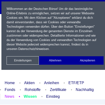
Willkommen an der Deutschen Börse! Um dir das bestmögliche
Online-Erlebnis zu ermöglichen, setzen wir auf unserer Webseite
Cookies ein. Mit dem Klicken auf "Akzeptieren" erklärst du dich
damit einverstanden, dass wir Cookies oder verwandte
Technologien verwenden dürfen. Über den Button "Einstellungen"
kannst du der Verwendung der genannten Dienste im Einzelnen
zustimmen oder widersprechen. Detaillierte Informationen und wie
du der Verwendung von Cookies und verwandten Technologien auf
dieser Website jederzeit widersprechen kannst, findest du in
Name / WKN / ISIN / Kürzel
unseren
Datenschutzhinweisen
.
Newsletter
Kontakt
English
Einstellungen
Ablehnen
Akzeptieren
Xetra Realtime
Watchlist
Portfolio
Login
Home
Aktien
Anleihen
ETF/ETP
Fonds
Rohstoffe
Zertifikate
Nachhaltig
News
Wissen
Einstieg