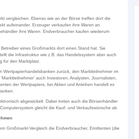
 vergleichen. Ebenso wie an der Börse treffen dort die
rekt aufeinander. Erzeuger verkaufen ihre Waren an
sehändler ihre Waren. Endverbraucher kaufen wiederum
 Betreiber eines Großmarkts dort einen Stand hat. Sie
ellt die Infrastruktur wie z.B. das Handelssystem aber auch
g für den Marktplatz.
 von Wertpapierhandelsbanken zurück, den Marktteilnehmer im
 'Marktteilnehmer' auch Investoren, Analysten, Journalisten,
tenten der Wertpapiere, bei Aktien und Anleihen handelt es
Banken.
ktronisch abgewickelt. Dabei treten auch die Börsenhändler
in Computersystem gleicht die Kauf- und Verkaufswünsche ab.
nehmen
rem Großmarkt-Vergleich die Endverbraucher, Emittenten (die