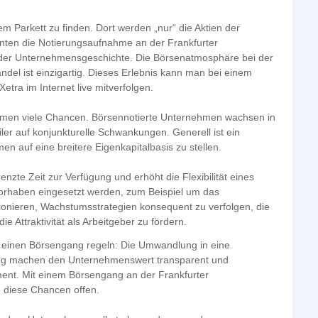
 Parkett zu finden. Dort werden „nur“ die Aktien der
enten die Notierungsaufnahme an der Frankfurter
 der Unternehmensgeschichte. Die Börsenatmosphäre bei der
ndel ist einzigartig. Dieses Erlebnis kann man bei einem
tra im Internet live mitverfolgen.
hmen viele Chancen. Börsennotierte Unternehmen wachsen in
iler auf konjunkturelle Schwankungen. Generell ist ein
 auf eine breitere Eigenkapitalbasis zu stellen.
enzte Zeit zur Verfügung und erhöht die Flexibilität eines
Vorhaben eingesetzt werden, zum Beispiel um das
ionieren, Wachstumsstrategien konsequent zu verfolgen, die
e Attraktivität als Arbeitgeber zu fördern.
r einen Börsengang regeln: Die Umwandlung in eine
ang machen den Unternehmenswert transparent und
ent. Mit einem Börsengang an der Frankfurter
 diese Chancen offen.