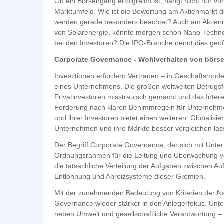
Ob ein Börsengang erfolgreich ist, hängt nicht nur
Marktumfeld. Wie ist die Bewertung am Aktienmarkt d
werden gerade besonders beachtet? Auch am Aktienma
von Solarenergie, könnte morgen schon Nano-Technolog
bei den Investoren? Die IPO-Branche nennt dies geöff
Corporate Governance - Wohlverhalten von börs
Investitionen erfordern Vertrauen – in Geschäftsmod
eines Unternehmens. Die großen weltweiten Betrugsfä
Privatinvestoren misstrauisch gemacht und das Intere
Forderung nach klaren Benimmregeln für Unternehme
und ihrer Investoren bietet einen weiteren. Globalisie
Unternehmen und ihre Märkte besser vergleichen las
Der Begriff Corporate Governance, der sich mit Unte
Ordnungsrahmen für die Leitung und Überwachung vo
die tatsächliche Verteilung der Aufgaben zwischen Au
Entlohnung und Anreizsysteme dieser Gremien.
Mit der zunehmenden Bedeutung von Kriterien der Na
Governance wieder stärker in den Anlegerfokus. Unte
neben Umwelt und gesellschaftliche Verantwortung – 