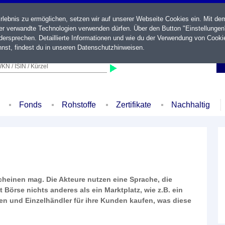
ebnis zu ermöglichen, setzen wir auf unserer Webseite Cookies ein. Mit de
der verwandte Technologien verwenden dürfen. Über den Button "Einstellungen
ersprechen. Detaillierte Informationen und wie du der Verwendung von Cooki
nst, findest du in unseren
Datenschutzhinweisen
.
KN / ISIN / Kürzel
Fonds
Rohstoffe
Zertifikate
Nachhaltig
scheinen mag. Die Akteure nutzen eine Sprache, die
t Börse nichts anderes als ein Marktplatz, wie z.B. ein
n und Einzelhändler für ihre Kunden kaufen, was diese