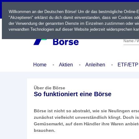
LIVE
Willkommen an der Deutschen Börse! Um dir das bestmögliche Online-Erl
"Akzeptieren" erklärst du dich damit einverstanden, dass wir Cookies o
der Verwendung der genannten Dienste im Einzelnen zustimmen oder wid
verwandten Technologien auf dieser Website jederzeit widersprechen kan
Name / W
Home
Aktien
Anleihen
ETF/ETP
Über die Börse
So funktioniert eine Börse
Börse ist nicht so abstrakt, wie sie Neulingen er
zunächst vielleicht unverständlich klingt. Doch is
Gemüsemarkt, auf dem Händler ihre Waren anbiete
brauchen.