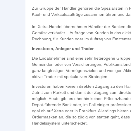
Zur Gruppe der Händler gehören die Spezialisten in F
Kauf- und Verkaufsaufträge zusammenführen und da
Im Xetra-Handel übernehmen Händler der Banken dies
Gemüseverkäufer – Aufträge von Kunden in das elektr
Rechnung, für Kunden oder im Auftrag von Emittente
Investoren, Anleger und Trader
Die Endabnehmer sind eine sehr heterogene Gruppe. E
Gemeinden oder von Versicherungen, Publikumsfonds
ganz langfristigen Vermögenszielen und wenigen Aktie
aktive Trader mit spekulativen Strategien.
Investoren haben keinen direkten Zugang zu den Hand
Zutritt zum Parkett und damit der Zugang zum direkt
möglich. Heute gibt es ohnehin keinen Präsenzhandel 
Depot-führende Bank oder, im Fall einiger professioen
egal ob auf Xetra oder in Frankfurt. Allerdings bieten
Ordermasken an, die so zügig von statten geht, das
Handelssystem unterscheidet.