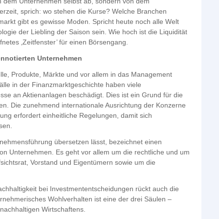
 von dem Unternehmen selbst ab, sondern von dem
erzeit, sprich: wo stehen die Kurse? Welche Branchen
rkt gibt es gewisse Moden. Spricht heute noch alle Welt
ie der Liebling der Saison sein. Wie hoch ist die Liquidität
netes ‚Zeitfenster’ für einen Börsengang.
ennotierten Unternehmen
elle, Produkte, Märkte und vor allem in das Management
lle in der Finanzmarktgeschichte haben viele
sse an Aktienanlagen beschädigt. Dies ist ein Grund für die
n. Die zunehmend internationale Ausrichtung der Konzerne
rung erfordert einheitliche Regelungen, damit sich
sen.
rnehmensführung übersetzen lässt, bezeichnet einen
n Unternehmen. Es geht vor allem um die rechtliche und um
fsichtsrat, Vorstand und Eigentümern sowie um die
chhaltigkeit bei Investmententscheidungen rückt auch die
rnehmerisches Wohlverhalten ist eine der drei Säulen –
nachhaltigen Wirtschaftens.