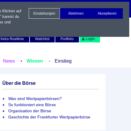
m Klicken auf
Einstellungen
Ablehnen
Akzeptieren
" kannst du
es und
Newsletter
Kontakt
English
Xetra Realtime
Watchlist
Portfolio
Login
News
Wissen
Einstieg
Über die Börse
Was sind Wertpapierbörsen?
So funktioniert eine Börse
Organisation der Börse
Geschichte der Frankfurter Wertpapierbörse