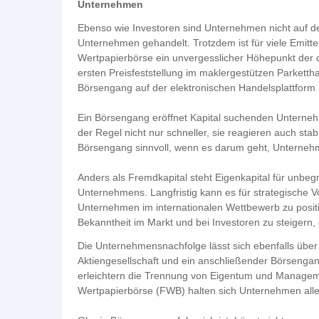
Unternehmen
Ebenso wie Investoren sind Unternehmen nicht auf dem
Unternehmen gehandelt. Trotzdem ist für viele Emitt
Wertpapierbörse ein unvergesslicher Höhepunkt der
ersten Preisfeststellung im maklergestützen Parkettha
Börsengang auf der elektronischen Handelsplattform Xe
Ein Börsengang eröffnet Kapital suchenden Unterne
der Regel nicht nur schneller, sie reagieren auch stab
Börsengang sinnvoll, wenn es darum geht, Unternehmen
Anders als Fremdkapital steht Eigenkapital für unbegr
Unternehmens. Langfristig kann es für strategische 
Unternehmen im internationalen Wettbewerb zu posit
Bekanntheit im Markt und bei Investoren zu steigern, di
Die Unternehmensnachfolge lässt sich ebenfalls übe
Aktiengesellschaft und ein anschließender Börseng
erleichtern die Trennung von Eigentum und Managem
Wertpapierbörse (FWB) halten sich Unternehmen alle