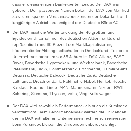
dass er dieses einigen Bankexperten zeigte: Der DAX war
geboren. Den passenden Namen bekam der DAX von Manfred
Zaß, dem späteren Vorstandsvorsitzenden der DekaBank und
langjährigen Aufsichtsratsmitglied der Deutsche Börse AG.
Der DAX misst die Wertentwicklung der 40 größten und
liquidesten Unternehmen des deutschen Aktienmarkts und
repräsentiert rund 80 Prozent der Marktkapitalisierung
börsennotierter Aktiengesellschaften in Deutschland. Folgende
Unternehmen starteten vor 35 Jahren im DAX: Allianz, BASF,
Bayer, Bayerische Hypotheken- und Wechselbank, Bayerische
Vereinsbank, BMW, Commerzbank, Continental, Daimler-Benz,
Degussa, Deutsche Babcock, Deutsche Bank, Deutsche
Lufthansa, Dresdner Bank, Feldmühle Nobel, Henkel, Hoechst,
Karstadt, Kaufhof, Linde, MAN, Mannesmann, Nixdorf, RWE,
Schering, Siemens, Thyssen, Veba, Viag, Volkswagen.
Der DAX wird sowohl als Performance- als auch als Kursindex
veröffentlicht. Beim Performanceindex werden die Dividenden
der im DAX enthaltenen Unternehmen rechnerisch reinvestiert;
beim Kursindex bleiben die Dividenden unberücksichtigt.