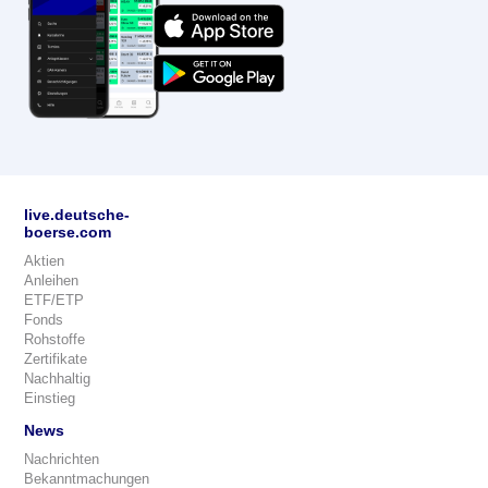
live.deutsche-
boerse.com
Aktien
Anleihen
ETF/ETP
Fonds
Rohstoffe
Zertifikate
Nachhaltig
Einstieg
News
Nachrichten
Bekanntmachungen