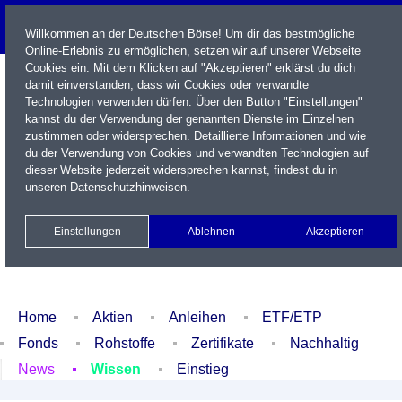
Willkommen an der Deutschen Börse! Um dir das bestmögliche
Online-Erlebnis zu ermöglichen, setzen wir auf unserer Webseite
Cookies ein. Mit dem Klicken auf "Akzeptieren" erklärst du dich
damit einverstanden, dass wir Cookies oder verwandte
Technologien verwenden dürfen. Über den Button "Einstellungen"
kannst du der Verwendung der genannten Dienste im Einzelnen
zustimmen oder widersprechen. Detaillierte Informationen und wie
du der Verwendung von Cookies und verwandten Technologien auf
dieser Website jederzeit widersprechen kannst, findest du in
Name / WKN / ISIN / Kürzel
unseren
Datenschutzhinweisen
.
Newsletter
Kontakt
English
Einstellungen
Ablehnen
Akzeptieren
Xetra Realtime
Watchlist
Portfolio
Login
Home
Aktien
Anleihen
ETF/ETP
Fonds
Rohstoffe
Zertifikate
Nachhaltig
News
Wissen
Einstieg