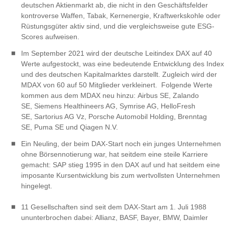
deutschen Aktienmarkt ab, die nicht in den Geschäftsfelder
kontroverse Waffen, Tabak, Kernenergie, Kraftwerkskohle oder
Rüstungsgüter aktiv sind, und die vergleichsweise gute ESG-
Scores aufweisen.
Im September 2021 wird der deutsche Leitindex DAX auf 40
Werte aufgestockt, was eine bedeutende Entwicklung des Index
und des deutschen Kapitalmarktes darstellt. Zugleich wird der
MDAX von 60 auf 50 Mitglieder verkleinert. Folgende Werte
kommen aus dem MDAX neu hinzu: Airbus SE, Zalando
SE, Siemens Healthineers AG, Symrise AG, HelloFresh
SE, Sartorius AG Vz, Porsche Automobil Holding, Brenntag
SE, Puma SE und Qiagen N.V.
Ein Neuling, der beim DAX-Start noch ein junges Unternehmen
ohne Börsennotierung war, hat seitdem eine steile Karriere
gemacht: SAP stieg 1995 in den DAX auf und hat seitdem eine
imposante Kursentwicklung bis zum wertvollsten Unternehmen
hingelegt.
11 Gesellschaften sind seit dem DAX-Start am 1. Juli 1988
ununterbrochen dabei: Allianz, BASF, Bayer, BMW, Daimler