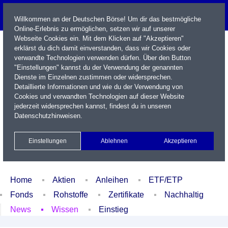
Willkommen an der Deutschen Börse! Um dir das bestmögliche
Online-Erlebnis zu ermöglichen, setzen wir auf unserer
Webseite Cookies ein. Mit dem Klicken auf "Akzeptieren"
erklärst du dich damit einverstanden, dass wir Cookies oder
verwandte Technologien verwenden dürfen. Über den Button
"Einstellungen" kannst du der Verwendung der genannten
Dienste im Einzelnen zustimmen oder widersprechen.
Detaillierte Informationen und wie du der Verwendung von
Cookies und verwandten Technologien auf dieser Website
Name / WKN / ISIN / Kürzel
jederzeit widersprechen kannst, findest du in unseren
Datenschutzhinweisen
.
Newsletter
Kontakt
English
Einstellungen
Ablehnen
Akzeptieren
Xetra Realtime
Watchlist
Portfolio
Login
Home
Aktien
Anleihen
ETF/ETP
Fonds
Rohstoffe
Zertifikate
Nachhaltig
News
Wissen
Einstieg