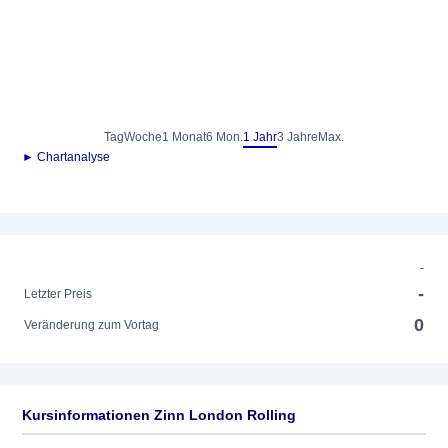
Tag
Woche
1 Monat
6 Mon.
1 Jahr
3 Jahre
Max.
► Chartanalyse
-
-
Letzter Preis
0
Veränderung zum Vortag
Kursinformationen Zinn London Rolling