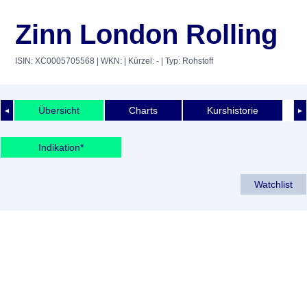
Zinn London Rolling
ISIN: XC0005705568
| WKN:
| Kürzel: -
| Typ: Rohstoff
Übersicht
Charts
Kurshistorie
◄
►
Indikation*
Watchlist