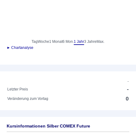
Tag
Woche
1 Monat
6 Mon.
1 Jahr
3 Jahre
Max.
► Chartanalyse
-
-
Letzter Preis
0
Veränderung zum Vortag
Kursinformationen Silber COMEX Future