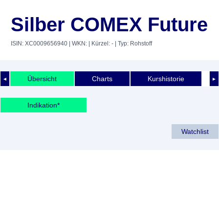
Silber COMEX Future
ISIN: XC0009656940
| WKN:
| Kürzel: -
| Typ: Rohstoff
Übersicht
Charts
Kurshistorie
◄
►
Indikation*
Watchlist