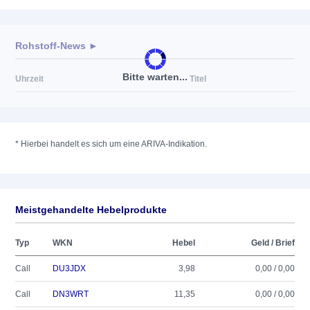
Rohstoff-News ►
Bitte warten...
Uhrzeit
Titel
*
Hierbei handelt es sich um eine ARIVA-Indikation.
Meistgehandelte Hebelprodukte
Typ
WKN
Hebel
Geld / Brief
Call
DU3JDX
3,98
0,00 / 0,00
Call
DN3WRT
11,35
0,00 / 0,00