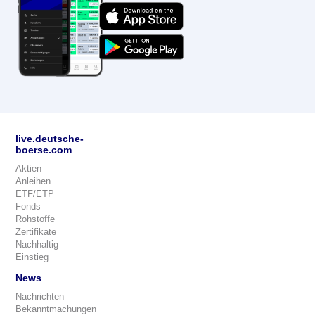
live.deutsche-
boerse.com
Aktien
Anleihen
ETF/ETP
Fonds
Rohstoffe
Zertifikate
Nachhaltig
Einstieg
News
Nachrichten
Bekanntmachungen