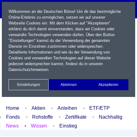
Willkommen an der Deutschen Börse! Um dir das bestmögliche
Online-Erlebnis zu ermöglichen, setzen wir auf unserer
Webseite Cookies ein. Mit dem Klicken auf "Akzeptieren"
erklärst du dich damit einverstanden, dass wir Cookies oder
verwandte Technologien verwenden dürfen. Über den Button
"Einstellungen" kannst du der Verwendung der genannten
Dienste im Einzelnen zustimmen oder widersprechen.
Detaillierte Informationen und wie du der Verwendung von
Cookies und verwandten Technologien auf dieser Website
Name / WKN / ISIN / Kürzel
jederzeit widersprechen kannst, findest du in unseren
Datenschutzhinweisen
.
Newsletter
Kontakt
English
Einstellungen
Ablehnen
Akzeptieren
Xetra Realtime
Watchlist
Portfolio
Login
Home
Aktien
Anleihen
ETF/ETP
Fonds
Rohstoffe
Zertifikate
Nachhaltig
News
Wissen
Einstieg