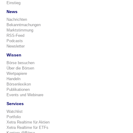
Einstieg
News
Nachrichten
Bekanntmachungen
Marktstimmung
RSS-Feed
Podcasts
Newsletter
Wissen
Börse besuchen
Über die Börsen
Wertpapiere
Handeln
Börsenlexikon
Publikationen
Events und Webinare
Services
Watchlist
Portfolio
Xetra Realtime für Aktien
Xetra Realtime für ETFs
Karriere @Börse