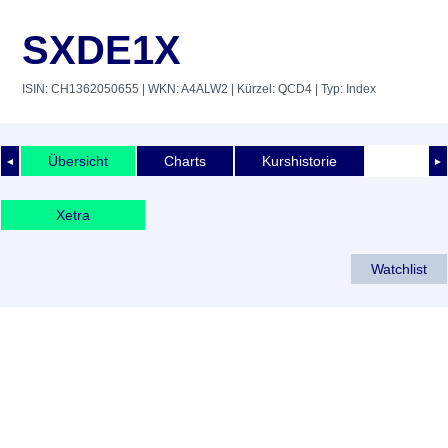
SXDE1X
ISIN: CH1362050655
| WKN: A4ALW2
| Kürzel: QCD4
| Typ: Index
Übersicht
Charts
Kurshistorie
◄
►
Xetra
Watchlist