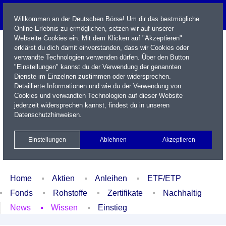
Willkommen an der Deutschen Börse! Um dir das bestmögliche
Online-Erlebnis zu ermöglichen, setzen wir auf unserer
Webseite Cookies ein. Mit dem Klicken auf "Akzeptieren"
erklärst du dich damit einverstanden, dass wir Cookies oder
verwandte Technologien verwenden dürfen. Über den Button
"Einstellungen" kannst du der Verwendung der genannten
Dienste im Einzelnen zustimmen oder widersprechen.
Detaillierte Informationen und wie du der Verwendung von
Cookies und verwandten Technologien auf dieser Website
Name / WKN / ISIN / Kürzel
jederzeit widersprechen kannst, findest du in unseren
Datenschutzhinweisen
.
Newsletter
Kontakt
English
Einstellungen
Ablehnen
Akzeptieren
Xetra Realtime
Watchlist
Portfolio
Login
Home
Aktien
Anleihen
ETF/ETP
Fonds
Rohstoffe
Zertifikate
Nachhaltig
News
Wissen
Einstieg