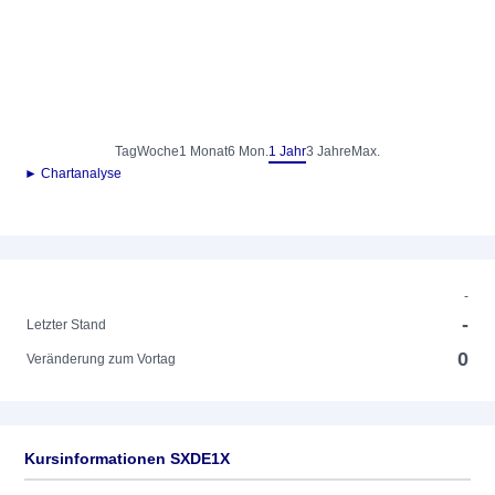
Tag
Woche
1 Monat
6 Mon.
1 Jahr
3 Jahre
Max.
► Chartanalyse
-
-
Letzter Stand
0
Veränderung zum Vortag
Kursinformationen SXDE1X