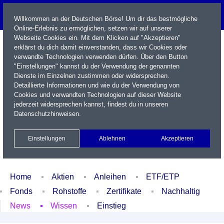
Willkommen an der Deutschen Börse! Um dir das bestmögliche
Online-Erlebnis zu ermöglichen, setzen wir auf unserer
Webseite Cookies ein. Mit dem Klicken auf "Akzeptieren"
erklärst du dich damit einverstanden, dass wir Cookies oder
verwandte Technologien verwenden dürfen. Über den Button
"Einstellungen" kannst du der Verwendung der genannten
Dienste im Einzelnen zustimmen oder widersprechen.
Detaillierte Informationen und wie du der Verwendung von
Cookies und verwandten Technologien auf dieser Website
Name / WKN / ISIN / Kürzel
jederzeit widersprechen kannst, findest du in unseren
Datenschutzhinweisen
.
Newsletter
Kontakt
English
Einstellungen
Ablehnen
Akzeptieren
Xetra Realtime
Watchlist
Portfolio
Login
Home
Aktien
Anleihen
ETF/ETP
Fonds
Rohstoffe
Zertifikate
Nachhaltig
News
Wissen
Einstieg