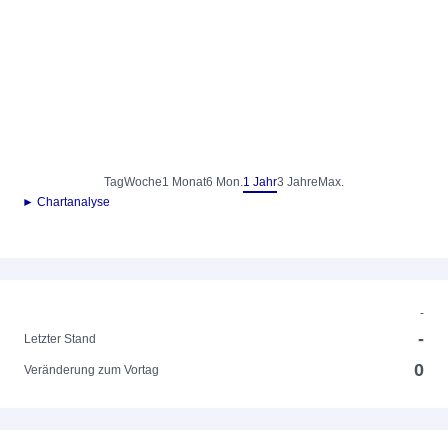
Tag
Woche
1 Monat
6 Mon.
1 Jahr
3 Jahre
Max.
► Chartanalyse
-
-
Letzter Stand
0
Veränderung zum Vortag