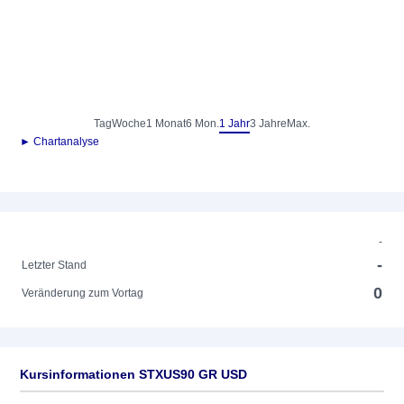
Tag
Woche
1 Monat
6 Mon.
1 Jahr
3 Jahre
Max.
► Chartanalyse
-
-
Letzter Stand
0
Veränderung zum Vortag
Kursinformationen STXUS90 GR USD