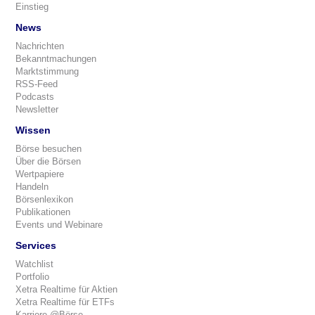
Einstieg
News
Nachrichten
Bekanntmachungen
Marktstimmung
RSS-Feed
Podcasts
Newsletter
Wissen
Börse besuchen
Über die Börsen
Wertpapiere
Handeln
Börsenlexikon
Publikationen
Events und Webinare
Services
Watchlist
Portfolio
Xetra Realtime für Aktien
Xetra Realtime für ETFs
Karriere @Börse