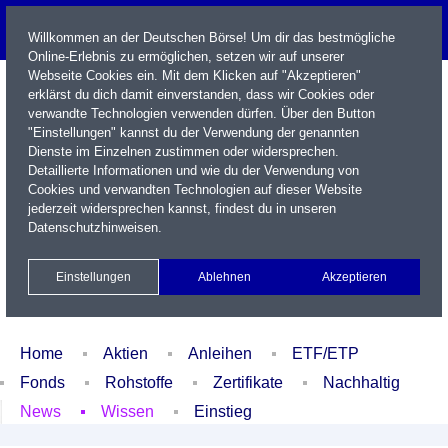
Willkommen an der Deutschen Börse! Um dir das bestmögliche
Online-Erlebnis zu ermöglichen, setzen wir auf unserer
Webseite Cookies ein. Mit dem Klicken auf "Akzeptieren"
erklärst du dich damit einverstanden, dass wir Cookies oder
verwandte Technologien verwenden dürfen. Über den Button
"Einstellungen" kannst du der Verwendung der genannten
Dienste im Einzelnen zustimmen oder widersprechen.
Detaillierte Informationen und wie du der Verwendung von
Cookies und verwandten Technologien auf dieser Website
Name / WKN / ISIN / Kürzel
jederzeit widersprechen kannst, findest du in unseren
Datenschutzhinweisen
.
Newsletter
Kontakt
English
Einstellungen
Ablehnen
Akzeptieren
Xetra Realtime
Watchlist
Portfolio
Login
Home
Aktien
Anleihen
ETF/ETP
Fonds
Rohstoffe
Zertifikate
Nachhaltig
News
Wissen
Einstieg