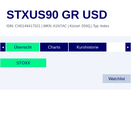
STXUS90 GR USD
ISIN: CH0149417021
| WKN: A1N7AC
| Kürzel: 056Q
| Typ: Index
Übersicht
Charts
Kurshistorie
◄
►
STOXX
Watchlist