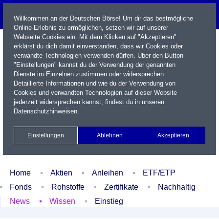
Willkommen an der Deutschen Börse! Um dir das bestmögliche
Online-Erlebnis zu ermöglichen, setzen wir auf unserer
Webseite Cookies ein. Mit dem Klicken auf "Akzeptieren"
erklärst du dich damit einverstanden, dass wir Cookies oder
verwandte Technologien verwenden dürfen. Über den Button
"Einstellungen" kannst du der Verwendung der genannten
Dienste im Einzelnen zustimmen oder widersprechen.
Detaillierte Informationen und wie du der Verwendung von
Cookies und verwandten Technologien auf dieser Website
Name / WKN / ISIN / Kürzel
jederzeit widersprechen kannst, findest du in unseren
Datenschutzhinweisen
.
Newsletter
Kontakt
English
Einstellungen
Ablehnen
Akzeptieren
Xetra Realtime
Watchlist
Portfolio
Login
Home
Aktien
Anleihen
ETF/ETP
Fonds
Rohstoffe
Zertifikate
Nachhaltig
News
Wissen
Einstieg