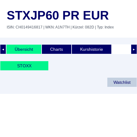
STXJP60 PR EUR
ISIN: CH0149416817
| WKN: A1N7TH
| Kürzel: 082D
| Typ: Index
Übersicht
Charts
Kurshistorie
◄
►
STOXX
Watchlist