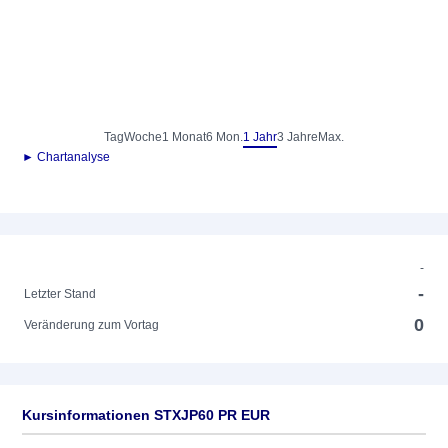
Tag
Woche
1 Monat
6 Mon.
1 Jahr
3 Jahre
Max.
► Chartanalyse
-
-
Letzter Stand
0
Veränderung zum Vortag
Kursinformationen STXJP60 PR EUR