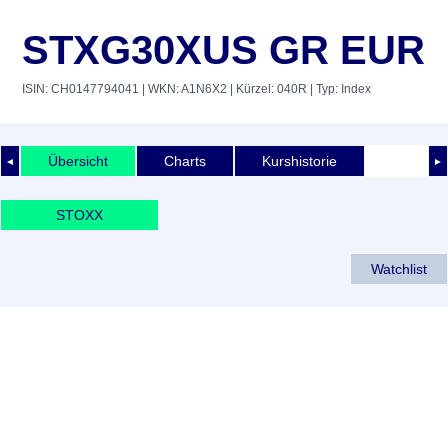
STXG30XUS GR EUR
ISIN: CH0147794041
| WKN: A1N6X2
| Kürzel: 040R
| Typ: Index
Übersicht
Charts
Kurshistorie
◄
►
STOXX
Watchlist