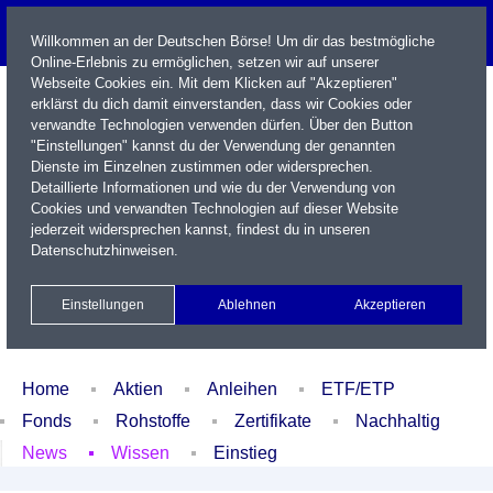
Willkommen an der Deutschen Börse! Um dir das bestmögliche
Online-Erlebnis zu ermöglichen, setzen wir auf unserer
Webseite Cookies ein. Mit dem Klicken auf "Akzeptieren"
erklärst du dich damit einverstanden, dass wir Cookies oder
verwandte Technologien verwenden dürfen. Über den Button
"Einstellungen" kannst du der Verwendung der genannten
Dienste im Einzelnen zustimmen oder widersprechen.
Detaillierte Informationen und wie du der Verwendung von
Cookies und verwandten Technologien auf dieser Website
Name / WKN / ISIN / Kürzel
jederzeit widersprechen kannst, findest du in unseren
Datenschutzhinweisen
.
Newsletter
Kontakt
English
Einstellungen
Ablehnen
Akzeptieren
Xetra Realtime
Watchlist
Portfolio
Login
Home
Aktien
Anleihen
ETF/ETP
Fonds
Rohstoffe
Zertifikate
Nachhaltig
News
Wissen
Einstieg