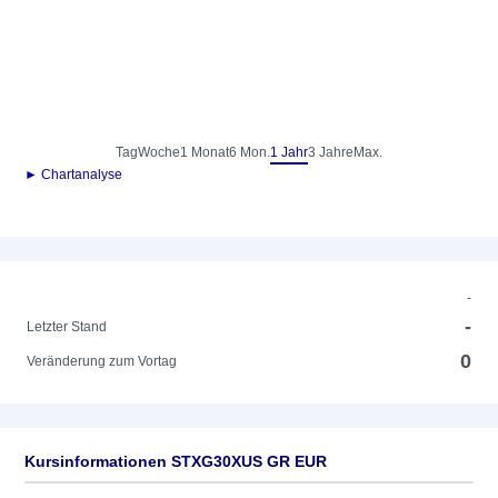
Tag
Woche
1 Monat
6 Mon.
1 Jahr
3 Jahre
Max.
► Chartanalyse
-
-
Letzter Stand
0
Veränderung zum Vortag
Kursinformationen STXG30XUS GR EUR