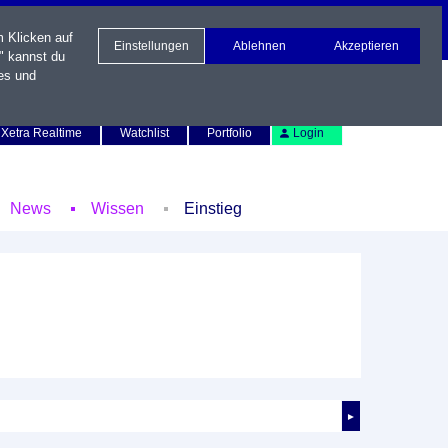
m Klicken auf
Einstellungen
Ablehnen
Akzeptieren
" kannst du
es und
Newsletter
Kontakt
English
Xetra Realtime
Watchlist
Portfolio
Login
News
Wissen
Einstieg
►