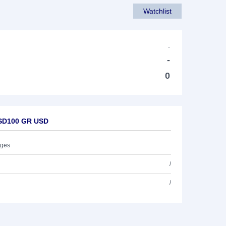
Watchlist
-
-
0
8SD100 GR USD
ages
/
/