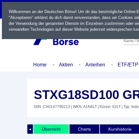
LIVE
Willkommen an der Deutschen Börse! Um dir das bestmögliche Online-Erl
"Akzeptieren" erklärst du dich damit einverstanden, dass wir Cookies o
der Verwendung der genannten Dienste im Einzelnen zustimmen oder wid
verwandten Technologien auf dieser Website jederzeit widersprechen kan
Name / W
Home
Aktien
Anleihen
ETF/ETP
STXG18SD100 G
ISIN: CH0147790213
| WKN: A1N6LT
| Kürzel: 02LT
| Typ: Inde
Übersicht
Charts
Kurshistorie
◄