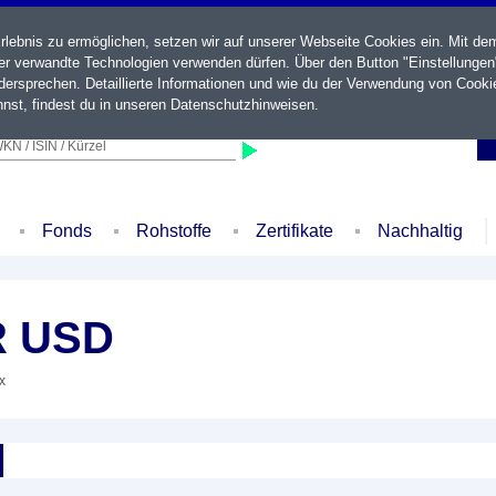
ebnis zu ermöglichen, setzen wir auf unserer Webseite Cookies ein. Mit de
der verwandte Technologien verwenden dürfen. Über den Button "Einstellungen
ersprechen. Detaillierte Informationen und wie du der Verwendung von Cooki
nst, findest du in unseren
Datenschutzhinweisen
.
KN / ISIN / Kürzel
Fonds
Rohstoffe
Zertifikate
Nachhaltig
R USD
x