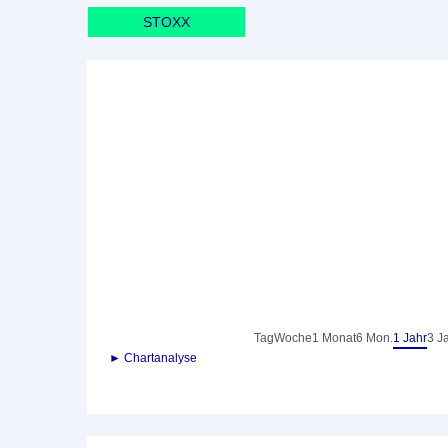
STOXX
Tag
Woche
1 Monat
6 Mon.
1 Jahr
3 J
► Chartanalyse