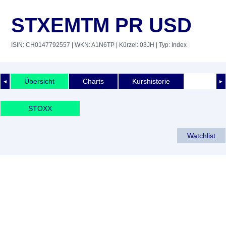
STXEMTM PR USD
ISIN: CH0147792557
| WKN: A1N6TP
| Kürzel: 03JH
| Typ: Index
Übersicht
Charts
Kurshistorie
◄
►
STOXX
Watchlist