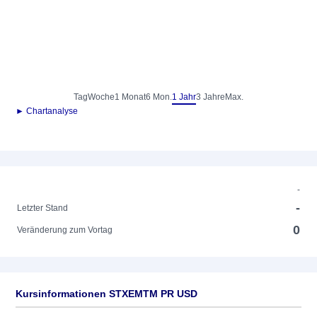
Tag
Woche
1 Monat
6 Mon.
1 Jahr
3 Jahre
Max.
► Chartanalyse
-
-
Letzter Stand
0
Veränderung zum Vortag
Kursinformationen STXEMTM PR USD