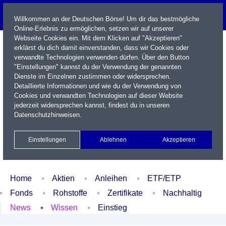
Willkommen an der Deutschen Börse! Um dir das bestmögliche
Online-Erlebnis zu ermöglichen, setzen wir auf unserer
Webseite Cookies ein. Mit dem Klicken auf "Akzeptieren"
erklärst du dich damit einverstanden, dass wir Cookies oder
verwandte Technologien verwenden dürfen. Über den Button
"Einstellungen" kannst du der Verwendung der genannten
Dienste im Einzelnen zustimmen oder widersprechen.
Detaillierte Informationen und wie du der Verwendung von
Cookies und verwandten Technologien auf dieser Website
Name / WKN / ISIN / Kürzel
jederzeit widersprechen kannst, findest du in unseren
Datenschutzhinweisen
.
Newsletter
Kontakt
English
Einstellungen
Ablehnen
Akzeptieren
Xetra Realtime
Watchlist
Portfolio
Login
Home
Aktien
Anleihen
ETF/ETP
Fonds
Rohstoffe
Zertifikate
Nachhaltig
News
Wissen
Einstieg