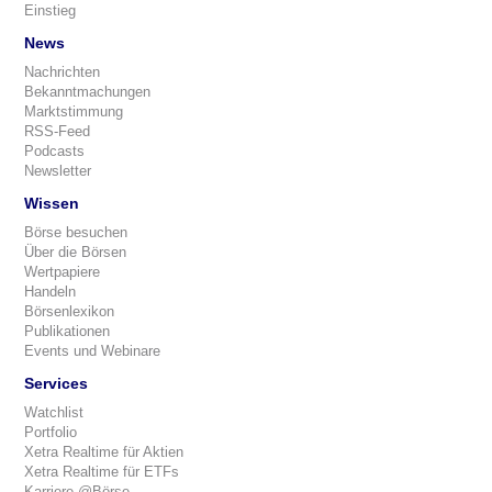
Einstieg
News
Nachrichten
Bekanntmachungen
Marktstimmung
RSS-Feed
Podcasts
Newsletter
Wissen
Börse besuchen
Über die Börsen
Wertpapiere
Handeln
Börsenlexikon
Publikationen
Events und Webinare
Services
Watchlist
Portfolio
Xetra Realtime für Aktien
Xetra Realtime für ETFs
Karriere @Börse