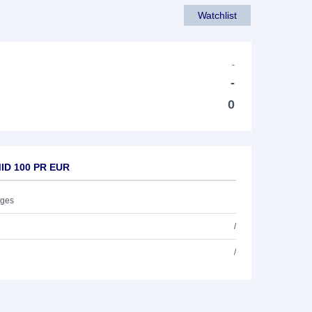
Watchlist
-
-
0
MID 100 PR EUR
ages
/
/