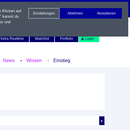
m Klicken auf
Einstellungen
Ablehnen
Akzeptieren
" kannst du
es und
Newsletter
Kontakt
English
Xetra Realtime
Watchlist
Portfolio
Login
News
Wissen
Einstieg
►