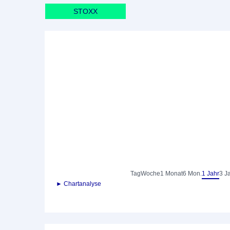
STOXX
Tag
Woche
1 Monat
6 Mon.
1 Jahr
3 J
► Chartanalyse