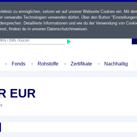
ebnis zu ermöglichen, setzen wir auf unserer Webseite Cookies ein. Mit de
der verwandte Technologien verwenden dürfen. Über den Button "Einstellungen
ersprechen. Detaillierte Informationen und wie du der Verwendung von Cooki
nst, findest du in unseren
Datenschutzhinweisen
.
KN / ISIN / Kürzel
Fonds
Rohstoffe
Zertifikate
Nachhaltig
PR EUR
ex