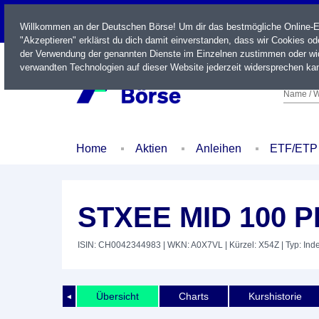
LIVE
Willkommen an der Deutschen Börse! Um dir das bestmögliche Online-Erl
"Akzeptieren" erklärst du dich damit einverstanden, dass wir Cookies o
der Verwendung der genannten Dienste im Einzelnen zustimmen oder wid
verwandten Technologien auf dieser Website jederzeit widersprechen kan
Name / W
Home
Aktien
Anleihen
ETF/ETP
STXEE MID 100 
ISIN: CH0042344983
| WKN: A0X7VL
| Kürzel: X54Z
| Typ: Ind
Übersicht
Charts
Kurshistorie
◄