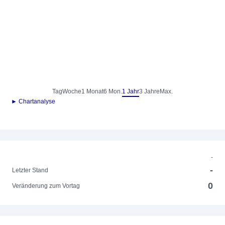
Tag
Woche
1 Monat
6 Mon.
1 Jahr
3 Jahre
Max.
► Chartanalyse
-
-
Letzter Stand
0
Veränderung zum Vortag