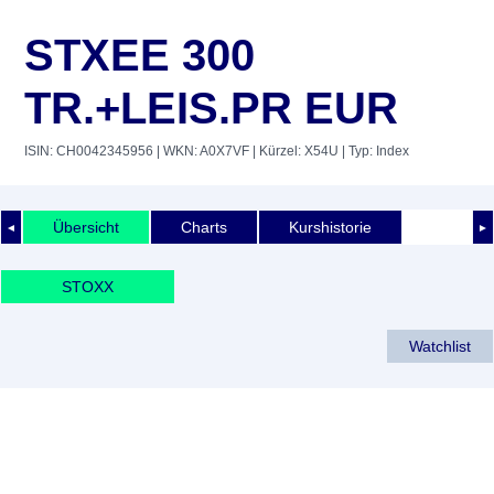
STXEE 300
TR.+LEIS.PR EUR
ISIN: CH0042345956
| WKN: A0X7VF
| Kürzel: X54U
| Typ: Index
Übersicht
Charts
Kurshistorie
◄
►
STOXX
Watchlist