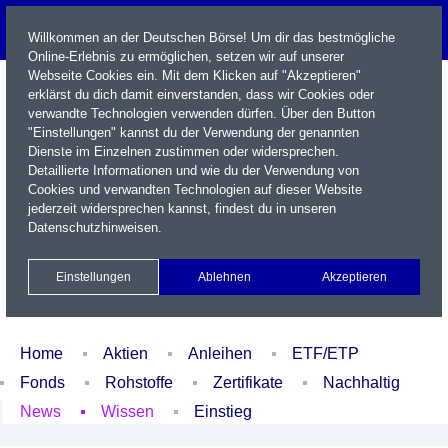
Willkommen an der Deutschen Börse! Um dir das bestmögliche
Online-Erlebnis zu ermöglichen, setzen wir auf unserer
Webseite Cookies ein. Mit dem Klicken auf "Akzeptieren"
erklärst du dich damit einverstanden, dass wir Cookies oder
verwandte Technologien verwenden dürfen. Über den Button
"Einstellungen" kannst du der Verwendung der genannten
Dienste im Einzelnen zustimmen oder widersprechen.
Detaillierte Informationen und wie du der Verwendung von
Cookies und verwandten Technologien auf dieser Website
Name / WKN / ISIN / Kürzel
jederzeit widersprechen kannst, findest du in unseren
Datenschutzhinweisen
.
Newsletter
Kontakt
English
Einstellungen
Ablehnen
Akzeptieren
Xetra Realtime
Watchlist
Portfolio
Login
Home
Aktien
Anleihen
ETF/ETP
Fonds
Rohstoffe
Zertifikate
Nachhaltig
News
Wissen
Einstieg