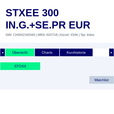
STXEE 300
IN.G.+SE.PR EUR
ISIN: CH0042345485
| WKN: A0X7U6
| Kürzel: X54K
| Typ: Index
Übersicht
Charts
Kurshistorie
◄
►
STOXX
Watchlist