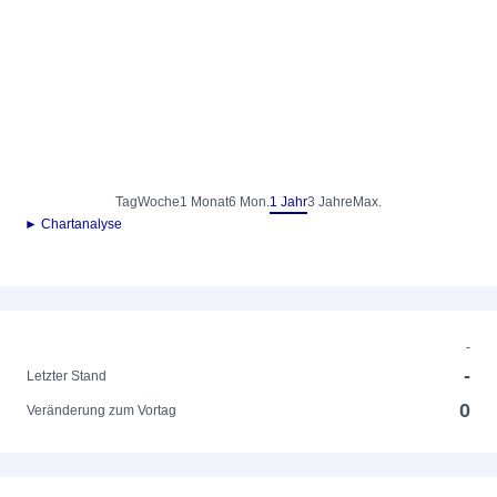
Tag
Woche
1 Monat
6 Mon.
1 Jahr
3 Jahre
Max.
► Chartanalyse
-
-
Letzter Stand
0
Veränderung zum Vortag