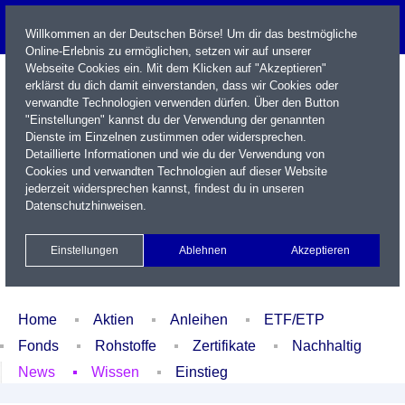
Willkommen an der Deutschen Börse! Um dir das bestmögliche
Online-Erlebnis zu ermöglichen, setzen wir auf unserer
Webseite Cookies ein. Mit dem Klicken auf "Akzeptieren"
erklärst du dich damit einverstanden, dass wir Cookies oder
verwandte Technologien verwenden dürfen. Über den Button
"Einstellungen" kannst du der Verwendung der genannten
Dienste im Einzelnen zustimmen oder widersprechen.
Detaillierte Informationen und wie du der Verwendung von
Cookies und verwandten Technologien auf dieser Website
Name / WKN / ISIN / Kürzel
jederzeit widersprechen kannst, findest du in unseren
Datenschutzhinweisen
.
Newsletter
Kontakt
English
Einstellungen
Ablehnen
Akzeptieren
Xetra Realtime
Watchlist
Portfolio
Login
Home
Aktien
Anleihen
ETF/ETP
Fonds
Rohstoffe
Zertifikate
Nachhaltig
News
Wissen
Einstieg