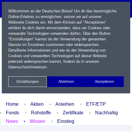
Willkommen an der Deutschen Börse! Um dir das bestmögliche
Online-Erlebnis zu ermöglichen, setzen wir auf unserer
Webseite Cookies ein. Mit dem Klicken auf "Akzeptieren"
erklärst du dich damit einverstanden, dass wir Cookies oder
verwandte Technologien verwenden dürfen. Über den Button
"Einstellungen" kannst du der Verwendung der genannten
Dienste im Einzelnen zustimmen oder widersprechen.
Detaillierte Informationen und wie du der Verwendung von
Cookies und verwandten Technologien auf dieser Website
Name / WKN / ISIN / Kürzel
jederzeit widersprechen kannst, findest du in unseren
Datenschutzhinweisen
.
Newsletter
Kontakt
English
Einstellungen
Ablehnen
Akzeptieren
Xetra Realtime
Watchlist
Portfolio
Login
Home
Aktien
Anleihen
ETF/ETP
Fonds
Rohstoffe
Zertifikate
Nachhaltig
News
Wissen
Einstieg