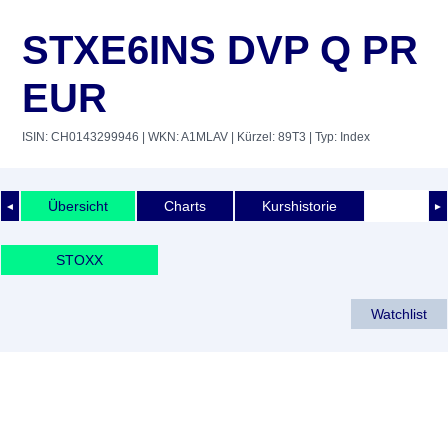
STXE6INS DVP Q PR
EUR
ISIN: CH0143299946
| WKN: A1MLAV
| Kürzel: 89T3
| Typ: Index
Übersicht
Charts
Kurshistorie
◄
►
STOXX
Watchlist