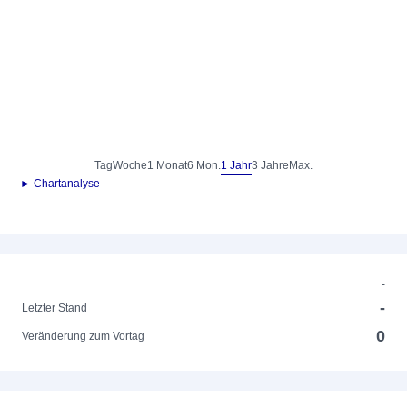
Tag
Woche
1 Monat
6 Mon.
1 Jahr
3 Jahre
Max.
► Chartanalyse
-
-
Letzter Stand
0
Veränderung zum Vortag