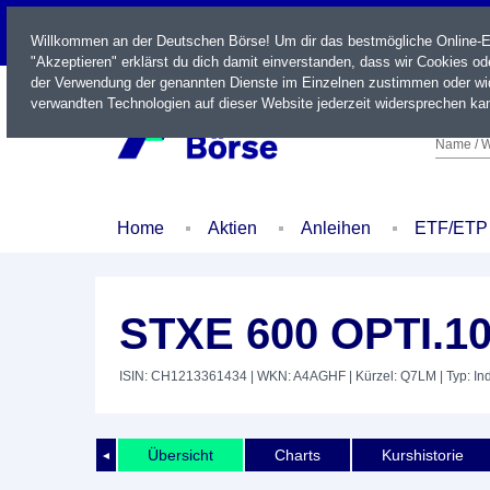
LIVE
Willkommen an der Deutschen Börse! Um dir das bestmögliche Online-Erl
"Akzeptieren" erklärst du dich damit einverstanden, dass wir Cookies o
der Verwendung der genannten Dienste im Einzelnen zustimmen oder wid
verwandten Technologien auf dieser Website jederzeit widersprechen kan
Name / W
Home
Aktien
Anleihen
ETF/ETP
STXE 600 OPTI.1
ISIN: CH1213361434
| WKN: A4AGHF
| Kürzel: Q7LM
| Typ: In
Übersicht
Charts
Kurshistorie
◄