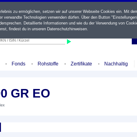
ebnis zu ermöglichen, setzen wir auf unserer Webseite Cookies ein. Mit de
der verwandte Technologien verwenden dürfen. Über den Button "Einstellungen
ersprechen. Detaillierte Informationen und wie du der Verwendung von Cooki
nst, findest du in unseren
Datenschutzhinweisen
.
KN / ISIN / Kürzel
Fonds
Rohstoffe
Zertifikate
Nachhaltig
00 GR EO
dex