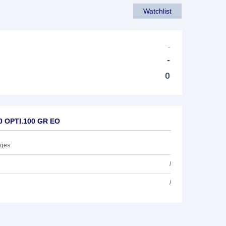
Watchlist
-
-
0
0 OPTI.100 GR EO
ages
/
/