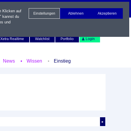
m Klicken auf
Einstellungen
Ablehnen
Akzeptieren
" kannst du
es und
Newsletter
Kontakt
English
Xetra Realtime
Watchlist
Portfolio
Login
News
Wissen
Einstieg
►