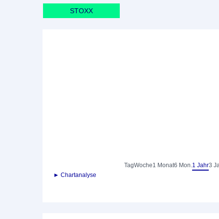
STOXX
Tag
Woche
1 Monat
6 Mon.
1 Jahr
3 J
► Chartanalyse