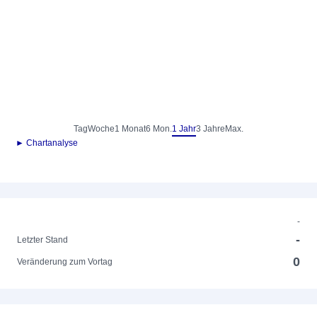
Tag
Woche
1 Monat
6 Mon.
1 Jahr
3 Jahre
Max.
► Chartanalyse
-
-
Letzter Stand
0
Veränderung zum Vortag