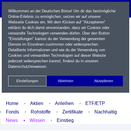
Willkommen an der Deutschen Börse! Um dir das bestmögliche
Online-Erlebnis zu ermöglichen, setzen wir auf unserer
Webseite Cookies ein. Mit dem Klicken auf "Akzeptieren"
erklärst du dich damit einverstanden, dass wir Cookies oder
verwandte Technologien verwenden dürfen. Über den Button
"Einstellungen" kannst du der Verwendung der genannten
Dienste im Einzelnen zustimmen oder widersprechen.
Detaillierte Informationen und wie du der Verwendung von
Cookies und verwandten Technologien auf dieser Website
Name / WKN / ISIN / Kürzel
jederzeit widersprechen kannst, findest du in unseren
Datenschutzhinweisen
.
Newsletter
Kontakt
English
Einstellungen
Ablehnen
Akzeptieren
Xetra Realtime
Watchlist
Portfolio
Login
Home
Aktien
Anleihen
ETF/ETP
Fonds
Rohstoffe
Zertifikate
Nachhaltig
News
Wissen
Einstieg