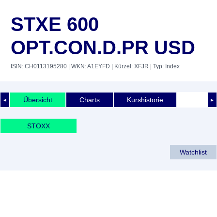
STXE 600
OPT.CON.D.PR USD
ISIN: CH0113195280
| WKN: A1EYFD
| Kürzel: XFJR
| Typ: Index
Übersicht
Charts
Kurshistorie
◄
►
STOXX
Watchlist