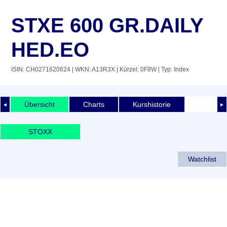
STXE 600 GR.DAILY
HED.EO
ISIN: CH0271620624
| WKN: A13R3X
| Kürzel: 0F8W
| Typ: Index
Übersicht
Charts
Kurshistorie
◄
►
STOXX
Watchlist