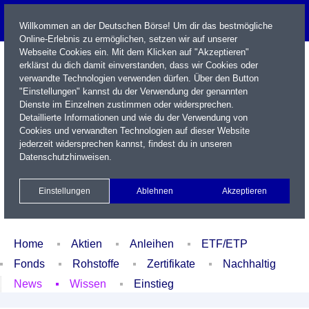
Willkommen an der Deutschen Börse! Um dir das bestmögliche
Online-Erlebnis zu ermöglichen, setzen wir auf unserer
Webseite Cookies ein. Mit dem Klicken auf "Akzeptieren"
erklärst du dich damit einverstanden, dass wir Cookies oder
verwandte Technologien verwenden dürfen. Über den Button
"Einstellungen" kannst du der Verwendung der genannten
Dienste im Einzelnen zustimmen oder widersprechen.
Detaillierte Informationen und wie du der Verwendung von
Cookies und verwandten Technologien auf dieser Website
Name / WKN / ISIN / Kürzel
jederzeit widersprechen kannst, findest du in unseren
Datenschutzhinweisen
.
Newsletter
Kontakt
English
Einstellungen
Ablehnen
Akzeptieren
Xetra Realtime
Watchlist
Portfolio
Login
Home
Aktien
Anleihen
ETF/ETP
Fonds
Rohstoffe
Zertifikate
Nachhaltig
News
Wissen
Einstieg