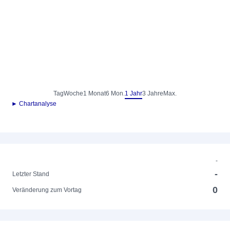
Tag
Woche
1 Monat
6 Mon.
1 Jahr
3 Jahre
Max.
► Chartanalyse
-
-
Letzter Stand
0
Veränderung zum Vortag