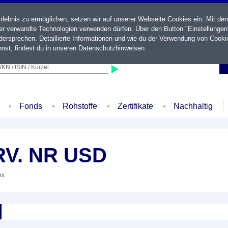
ebnis zu ermöglichen, setzen wir auf unserer Webseite Cookies ein. Mit de
der verwandte Technologien verwenden dürfen. Über den Button "Einstellungen
ersprechen. Detaillierte Informationen und wie du der Verwendung von Cooki
nst, findest du in unseren
Datenschutzhinweisen
.
KN / ISIN / Kürzel
Fonds
Rohstoffe
Zertifikate
Nachhaltig
RV. NR USD
ex