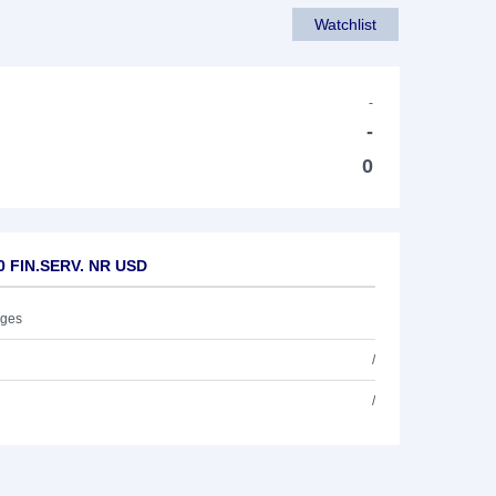
Watchlist
-
-
0
0 FIN.SERV. NR USD
ages
/
/