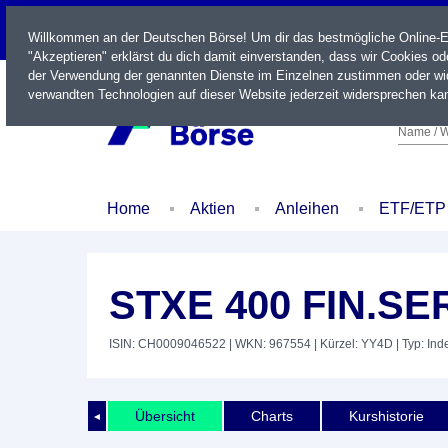
LIVE
Willkommen an der Deutschen Börse! Um dir das bestmögliche Online-Erl
"Akzeptieren" erklärst du dich damit einverstanden, dass wir Cookies o
der Verwendung der genannten Dienste im Einzelnen zustimmen oder wid
verwandten Technologien auf dieser Website jederzeit widersprechen kan
Name / W
Home
Aktien
Anleihen
ETF/ETP
STXE 400 FIN.SE
ISIN: CH0009046522
| WKN: 967554
| Kürzel: YY4D
| Typ: Ind
Übersicht
Charts
Kurshistorie
◄