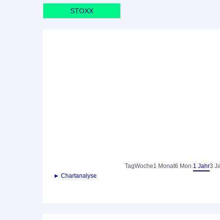
STOXX
Tag
Woche
1 Monat
6 Mon.
1 Jahr
3 J
► Chartanalyse