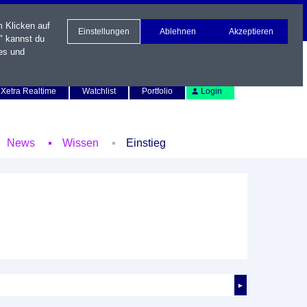
m Klicken auf
Einstellungen
Ablehnen
Akzeptieren
" kannst du
es und
Newsletter
Kontakt
English
Xetra Realtime
Watchlist
Portfolio
Login
News
Wissen
Einstieg
►