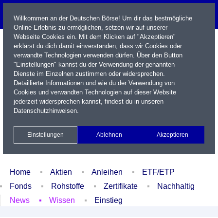
Willkommen an der Deutschen Börse! Um dir das bestmögliche
Online-Erlebnis zu ermöglichen, setzen wir auf unserer
Webseite Cookies ein. Mit dem Klicken auf "Akzeptieren"
erklärst du dich damit einverstanden, dass wir Cookies oder
verwandte Technologien verwenden dürfen. Über den Button
"Einstellungen" kannst du der Verwendung der genannten
Dienste im Einzelnen zustimmen oder widersprechen.
Detaillierte Informationen und wie du der Verwendung von
Cookies und verwandten Technologien auf dieser Website
Name / WKN / ISIN / Kürzel
jederzeit widersprechen kannst, findest du in unseren
Datenschutzhinweisen
.
Newsletter
Kontakt
English
Einstellungen
Ablehnen
Akzeptieren
Xetra Realtime
Watchlist
Portfolio
Login
Home
Aktien
Anleihen
ETF/ETP
Fonds
Rohstoffe
Zertifikate
Nachhaltig
News
Wissen
Einstieg