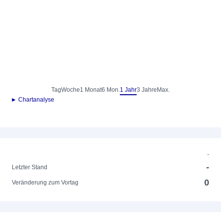
Tag
Woche
1 Monat
6 Mon.
1 Jahr
3 Jahre
Max.
► Chartanalyse
-
-
Letzter Stand
0
Veränderung zum Vortag