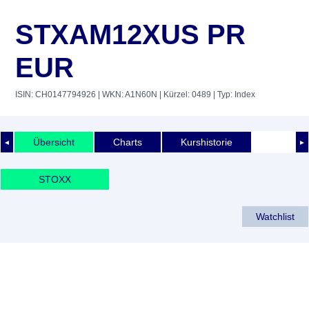
STXAM12XUS PR
EUR
ISIN: CH0147794926
| WKN: A1N60N
| Kürzel: 0489
| Typ: Index
Übersicht
Charts
Kurshistorie
◄
►
STOXX
Watchlist