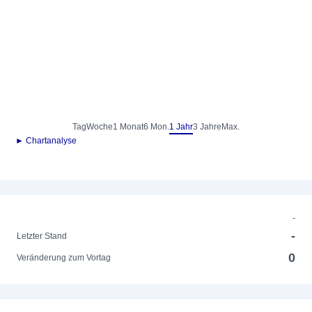
Tag
Woche
1 Monat
6 Mon.
1 Jahr
3 Jahre
Max.
► Chartanalyse
-
-
Letzter Stand
0
Veränderung zum Vortag