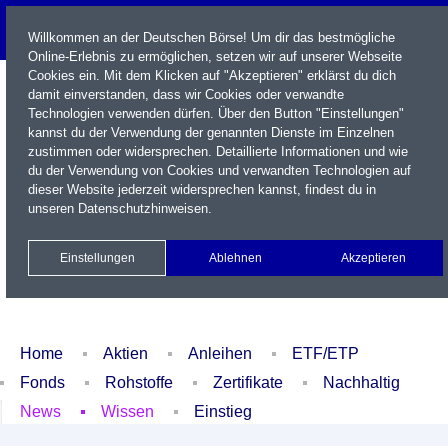
Willkommen an der Deutschen Börse! Um dir das bestmögliche
Online-Erlebnis zu ermöglichen, setzen wir auf unserer Webseite
Cookies ein. Mit dem Klicken auf "Akzeptieren" erklärst du dich
damit einverstanden, dass wir Cookies oder verwandte
Technologien verwenden dürfen. Über den Button "Einstellungen"
kannst du der Verwendung der genannten Dienste im Einzelnen
zustimmen oder widersprechen. Detaillierte Informationen und wie
du der Verwendung von Cookies und verwandten Technologien auf
dieser Website jederzeit widersprechen kannst, findest du in
Name / WKN / ISIN / Kürzel
unseren
Datenschutzhinweisen
.
Newsletter
Kontakt
English
Einstellungen
Ablehnen
Akzeptieren
Xetra Realtime
Watchlist
Portfolio
Login
Home
Aktien
Anleihen
ETF/ETP
Fonds
Rohstoffe
Zertifikate
Nachhaltig
News
Wissen
Einstieg