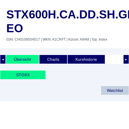
STX600H.CA.DD.SH.G
EO
ISIN: CH0108504017
| WKN: A1CRFT
| Kürzel: A94M
| Typ: Index
Übersicht
Charts
Kurshistorie
◄
►
STOXX
Watchlist