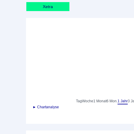
Xetra
Tag
Woche
1 Monat
6 Mon.
1 Jahr
3 J
► Chartanalyse