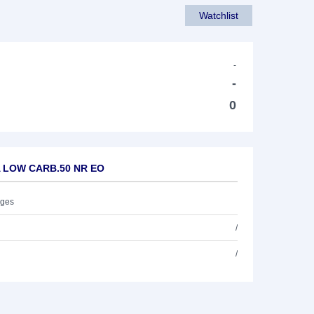
Watchlist
-
-
0
A LOW CARB.50 NR EO
ages
/
/