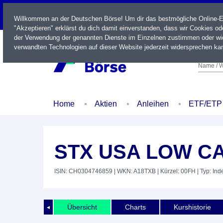
LIVE
Willkommen an der Deutschen Börse! Um dir das bestmögliche Online-Erl
"Akzeptieren" erklärst du dich damit einverstanden, dass wir Cookies o
der Verwendung der genannten Dienste im Einzelnen zustimmen oder wid
verwandten Technologien auf dieser Website jederzeit widersprechen kan
Name / W
Home
Aktien
Anleihen
ETF/ETP
STX USA LOW CA
ISIN: CH0304746859
| WKN: A18TXB
| Kürzel: 00FH
| Typ: Ind
Übersicht
Charts
Kurshistorie
◄