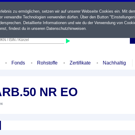
ebnis zu ermöglichen, setzen wir auf unserer Webseite Cookies ein. Mit de
der verwandte Technologien verwenden dürfen. Über den Button "Einstellungen
ersprechen. Detaillierte Informationen und wie du der Verwendung von Cooki
nst, findest du in unseren
Datenschutzhinweisen
.
KN / ISIN / Kürzel
Fonds
Rohstoffe
Zertifikate
Nachhaltig
RB.50 NR EO
ex