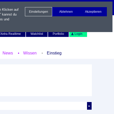
m Klicken auf
Einstellungen
Ablehnen
Akzeptieren
" kannst du
es und
Newsletter
Kontakt
English
Xetra Realtime
Watchlist
Portfolio
Login
News
Wissen
Einstieg
►