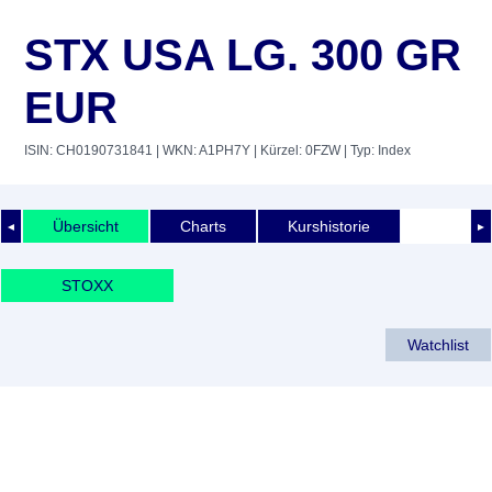
STX USA LG. 300 GR
EUR
ISIN: CH0190731841
| WKN: A1PH7Y
| Kürzel: 0FZW
| Typ: Index
Übersicht
Charts
Kurshistorie
◄
►
STOXX
Watchlist