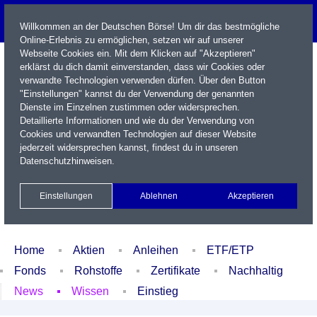
Willkommen an der Deutschen Börse! Um dir das bestmögliche
Online-Erlebnis zu ermöglichen, setzen wir auf unserer
Webseite Cookies ein. Mit dem Klicken auf "Akzeptieren"
erklärst du dich damit einverstanden, dass wir Cookies oder
verwandte Technologien verwenden dürfen. Über den Button
"Einstellungen" kannst du der Verwendung der genannten
Dienste im Einzelnen zustimmen oder widersprechen.
Detaillierte Informationen und wie du der Verwendung von
Cookies und verwandten Technologien auf dieser Website
Name / WKN / ISIN / Kürzel
jederzeit widersprechen kannst, findest du in unseren
Datenschutzhinweisen
.
Newsletter
Kontakt
English
Einstellungen
Ablehnen
Akzeptieren
Xetra Realtime
Watchlist
Portfolio
Login
Home
Aktien
Anleihen
ETF/ETP
Fonds
Rohstoffe
Zertifikate
Nachhaltig
News
Wissen
Einstieg