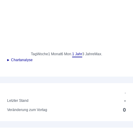
Tag
Woche
1 Monat
6 Mon.
1 Jahr
3 Jahre
Max.
► Chartanalyse
-
-
Letzter Stand
0
Veränderung zum Vortag